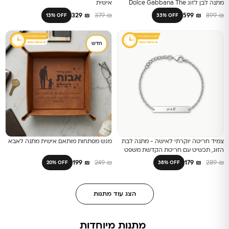
מתנה לבן לזוג Dolce Gabbana The
אישית
One
329
₪
379
₪
599
₪
899
₪
13% OFF
33% OFF
חדש
צמיד חריטה יוקרתי לאישה - מתנה לבת
מגש מפתחות מותאם אישית מתנה לאבא
הזוג, תכשיט עם חריטת הקדשת משפט
אישי מרגש
199
₪
249
₪
179
₪
289
₪
20% OFF
38% OFF
הצג עוד מתנות
מתנות מיוחדות