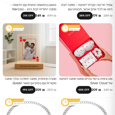
צמיד חריטה יוקרתי לאישה - מתנה לבת
בושם בהתאמה אישית עם הדפסה -
הזוג או לכל אדם אהוב, תכשיט עם
מתנה ייחודית לבת הזוג - Narciso
חריטה אישית עם משפט אישי בכתב יד
Rodriguez For Her Eau de Parfum
549
₪
699
₪
179
₪
289
₪
21% OFF
38% OFF
סט ציפית וכיסוי עיניים ממשי מתנה לאישה
מנורה מיוחדת, מתנה למלכה שלך מתנה
של Silver Cloud
מקורית עם בסיס עץ מואר Queen
209
₪
259
₪
209
₪
349
₪
19% OFF
40% OFF