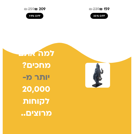
₪
259
₪
209
₪
239
₪
159
19% OFF
33% OFF
למה אתם
מחכים?
יותר מ-
20,000
לקוחות
מרוצים..