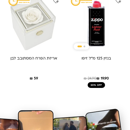
המקורי
הנוכחי
היה:
הוא:
₪ 19.90.
₪ 24.90.
בנזין 125 מ״ל זיפו
אריזת הפרח המסתובב לבן
₪
59
₪
24.90
₪
19.90
20% OFF