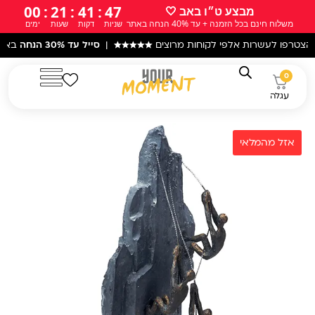
ילוג
00
:
21
:
41
:
46
מבצע ט״ו באב 🤍
משלוח חינם בכל הזמנה + עד 40% הנחה באתר
שניות
דקות
שעות
ימים
תוכן
 לעשרות אלפי לקוחות מרוצים
★★★★★
|
סייל עד 30% הנחה
באתר! |
עקב
0
עגלה