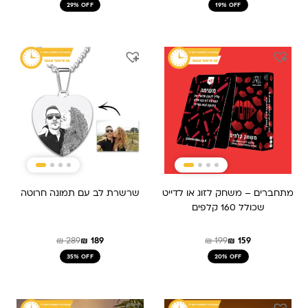
29% OFF
19% OFF
המחיר
המחיר
המחיר
המחיר
המקורי
הנוכחי
המקורי
הנוכחי
היה:
הוא:
היה:
הוא:
₪ 189.
₪ 289.
₪ 199.
₪ 159.
מתחברים – משחק לזוג או לדייט
שרשרת לב עם תמונה חרוטה
שכולל 160 קלפים
₪
289
₪
189
₪
199
₪
159
35% OFF
20% OFF
המחיר
המחיר