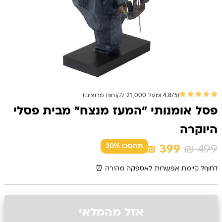
(4.8/5 ומעל 21,000 לקוחות מרוצים)
פסל אומנותי "המעז מנצח" מבית פסלי
היוקרה
המחיר
המחיר
₪
399
₪
499
תחסכו 20%
המקורי
הנוכחי
דחוף? קיימת אפשרות לאספקה מהירה ⏰
היה:
הוא:
₪ 399.
₪ 499.
אזל מהמלאי