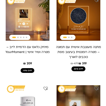
המקורי
הנוכחי
היה:
הוא:
₪ 479.
₪ 319.
מתנה מעוצבת אישית עם תמונה
מיוזיק גלאס עם הדמיית לייב –
– מנורה רומנטית בעיצוב מפת
מנורה ושיר אישי | YourMoment
כוכבים לאורך
₪
209
₪
479
₪
319
33% OFF
19% OFF
המחיר
המחיר
המחיר
המחיר
המקורי
הנוכחי
המקורי
הנוכחי
היה:
הוא:
היה:
הוא:
₪ 179.
₪ 229.
₪ 259.
₪ 209.