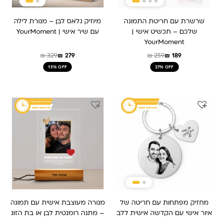
שרשרת עם חריטת התמונה
מיוזיק גלאס לבן – מנורת לילה
שלכם – תכשיט אישי |
עם שיר אישי | YourMoment
YourMoment
₪
329
₪
279
₪
259
₪
189
15% OFF
27% OFF
המחיר
המחיר
המחיר
המחיר
המקורי
הנוכחי
המקורי
הנוכחי
היה:
הוא:
היה:
הוא:
₪ 259.
₪ 209.
₪ 159.
₪ 239.
מחזיק מפתחות עם חריטה של
מנורה מעוצבת אישית עם תמונה
איור אישי עם הקדשה אישית ללב
– מתנה רומנטית לבן או בת הזוג