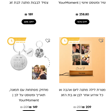
שיר ומשפט אישי | YourMoment
צמיד לבבות מתנה לבת זוג
₪
189
₪
258.80
43% OFF
10% OFF
המחיר
המחיר
המחיר
המחיר
המקורי
הנוכחי
המקורי
הנוכחי
היה:
הוא:
היה:
הוא:
₪ 149.
₪ 209.
₪ 259.
₪ 209.
מנורת לילה מתנה ליום אהבה או
מחזיק מפתחות עם תמונה,
כל אירוע אחר לבן או בת הזוג
תאריך ומשפט על לב |
YourMoment
₪
209
₪
149
₪
259
₪
209