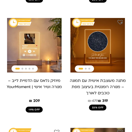
המחיר
המחיר
המקורי
הנוכחי
היה:
הוא:
₪ 479.
₪ 319.
מתנה מעוצבת אישית עם תמונה
מיוזיק גלאס עם הדמיית לייב –
– מנורה רומנטית בעיצוב מפת
מנורה ושיר אישי | YourMoment
כוכבים לאורך
₪
209
₪
479
₪
319
33% OFF
19% OFF
המחיר
המחיר
המחיר
המחיר