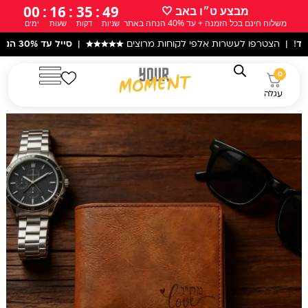
ילוג
00
:
16
:
35
:
48
מבצע ט״ו באב 🤍
משלוח חינם בכל הזמנה + עד 40% הנחה באתר
שניות
דקות
שעות
ימים
תוכן
רפו לעשרות אלפי לקוחות מרוצים
★★★★★
|
סייל עד 30% הנחה
באתר! 
0
עגלה