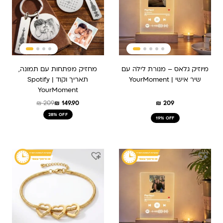
מיוזיק גלאס – מנורת לילה עם
מחזיק מפתחות עם תמונה,
שיר אישי | YourMoment
תאריך וקוד Spotify |
YourMoment
₪
209
₪
149.90
₪
209
28% OFF
19% OFF