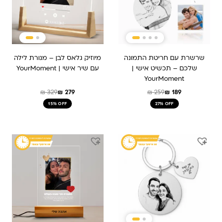
שרשרת עם חריטת התמונה
מיוזיק גלאס לבן – מנורת לילה
שלכם – תכשיט אישי |
עם שיר אישי | YourMoment
YourMoment
₪
329
₪
279
₪
259
₪
189
15% OFF
27% OFF
המחיר
המחיר
המחיר
המחיר
המקורי
הנוכחי
המקורי
הנוכחי
היה:
הוא:
היה:
הוא:
₪ 259.
₪ 209.
₪ 159.
₪ 239.