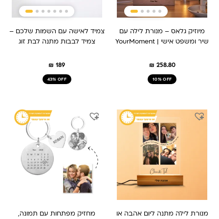
מיוזיק גלאס – מנורת לילה עם
צמיד לאישה עם השמות שלכם –
שיר ומשפט אישי | YourMoment
צמיד לבבות מתנה לבת זוג
₪
189
₪
258.80
43% OFF
10% OFF
המחיר
המחיר
המחיר
המחיר
המקורי
הנוכחי
המקורי
הנוכחי
היה:
הוא:
היה:
הוא:
₪ 149.
₪ 209.
₪ 259.
₪ 209.
מנורת לילה מתנה ליום אהבה או
מחזיק מפתחות עם תמונה,