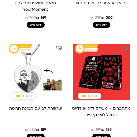
כל אירוע אחר לבן או בת הזוג
תאריך ומשפט על לב |
YourMoment
₪
209
₪
149
₪
259
₪
209
29% OFF
19% OFF
המחיר
המחיר
המחיר
המחיר
המקורי
הנוכחי
המקורי
הנוכחי
היה:
הוא:
היה:
הוא:
₪ 189.
₪ 289.
₪ 199.
₪ 159.
מתחברים – משחק לזוג או לדייט
שרשרת לב עם תמונה חרוטה
שכולל 160 קלפים
₪
289
₪
189
₪
199
₪
159
35% OFF
20% OFF