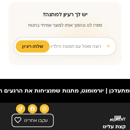
יש לך רעיון למתנה?
ספרו לנו ונהפוך אותו למוצר אמיתי בחנות
שלחו רעיון
רוצה פאזל עם תמונת הילדים לסבא וסבתא ליום נישואין
|
כן | יורמומנט, מתנות שמנציחות את הרגעים הכי יפ
עקבו אחרינו
קצת עלינו