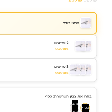
פריט בודד
2 פריטים
20% הנחה
3 פריטים
20% הנחה
כמות של
בחרו את צבע השרשרת
: כסף
שרשרת לב
925 עדינה עם
זהב
כסף
תמונה אישית |
ורוד