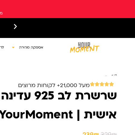
ילוג
תוכן
מש
עקב המצב הביטחוני ייתכנו עיכובים בזמני האספקה
אספקה מהירה
לר
עמוד הבית
/
קטלוג מתנות בהתאמה אישית
/
כל המתנות
/
תכשיטים
/
שרשר
אישית | YourMoment
מעל 21,000+ לקוחות מרוצים
שרשרת לב 25
אישית | YourMoment
239₪
329₪