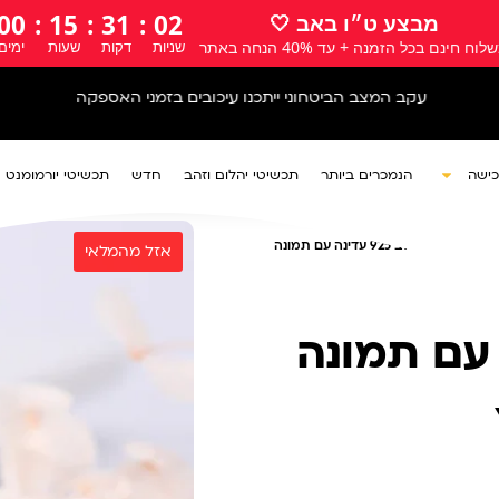
00
:
15
:
31
:
00
מבצע ט״ו באב 🤍
לוח חינם בכל הזמנה + עד 40% הנחה באתר
שניות
דקות
שעות
ימים
עם ישראל חי🇮🇱
כישה
הנמכרים ביותר
תכשיטי יהלום וזהב
חדש
תכשיטי יורמומנט
אות
/ שרשרת לב 925 עדינה עם תמונה
9 עדינה עם תמונה