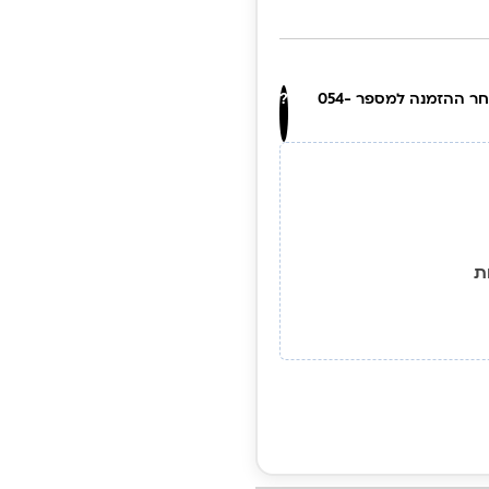
העלו את התמונה, ניתן לדלג על זה ולשלוח בוואטסאפ לאחר ההזמנה למספר 054-
?
ת