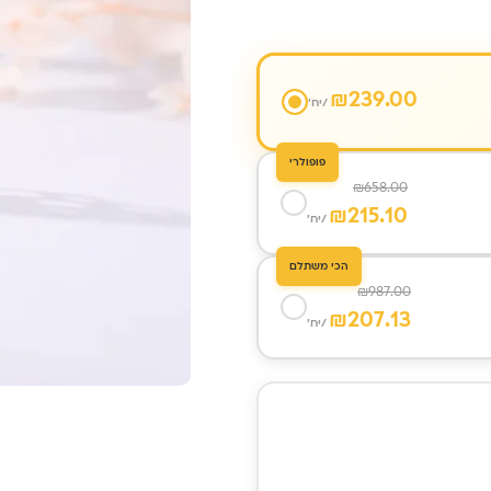
₪
239.00
/יח'
פופולרי
₪
658.00
₪
215.10
/יח'
הכי משתלם
₪
987.00
₪
207.13
/יח'