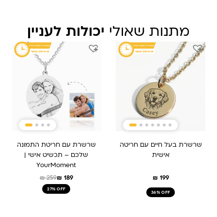
מתנות שאולי
יכולות לעניין
המחיר
המחיר
המקורי
הנוכחי
היה:
הוא:
₪ 189.
₪ 259.
שרשרת בעל חיים עם חריטה
שרשרת עם חריטת התמונה
אישית
שלכם – תכשיט אישי |
YourMoment
₪
259
₪
189
₪
199
27% OFF
36% OFF