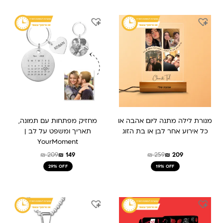
המחיר
המחיר
המחיר
המחיר
המקורי
הנוכחי
המקורי
הנוכחי
היה:
הוא:
היה:
הוא:
₪ 149.
₪ 209.
₪ 259.
₪ 209.
מנורת לילה מתנה ליום אהבה או
מחזיק מפתחות עם תמונה,
כל אירוע אחר לבן או בת הזוג
תאריך ומשפט על לב |
YourMoment
₪
209
₪
149
₪
259
₪
209
29% OFF
19% OFF
המחיר
המחיר
המחיר
המחיר
המקורי
הנוכחי
המקורי
הנוכחי
היה:
הוא:
היה:
הוא: