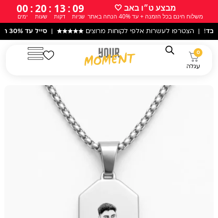
ילוג
00
:
20
:
13
:
07
מבצע ט״ו באב 🤍
משלוח חינם בכל הזמנה + עד 40% הנחה באתר
שניות
דקות
שעות
ימים
תוכן
טרפו לעשרות אלפי לקוחות מרוצים
★★★★★
|
סייל עד 30% הנחה
באתר! 
0
עגלה