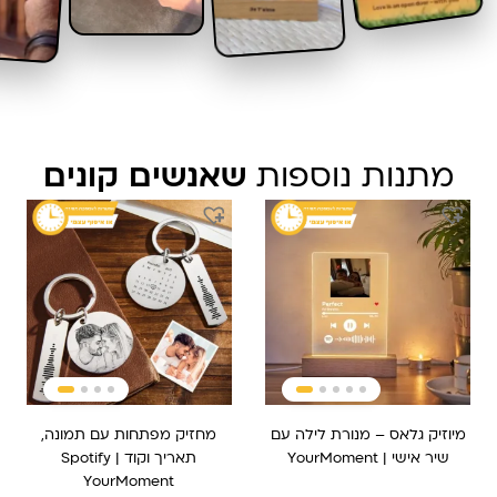
מתנות נוספות
שאנשים קונים
המחיר
המחיר
המקורי
הנוכחי
היה:
הוא:
₪ 209.
₪ 149.90.
מיוזיק גלאס – מנורת לילה עם
מחזיק מפתחות עם תמונה,
שיר אישי | YourMoment
תאריך וקוד Spotify |
YourMoment