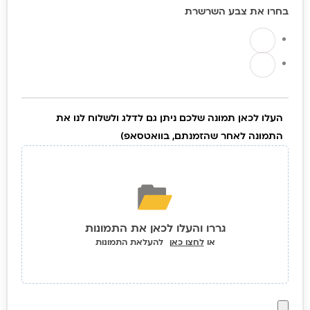
בחרו את צבע השרשרת
של
שרשרת
מלבנית
פלדת
אל
חלד
העלו לכאן תמונה שלכם ניתן גם לדלג ולשלוח לנו את
יוקרתית
התמונה לאחר שהזמנתם, בוואטסאפ)
עם
חריטה
ייחודית
של איור
שלכם
גררו והעלו לכאן את התמונות
או
לחצו כאן
להעלאת התמונות