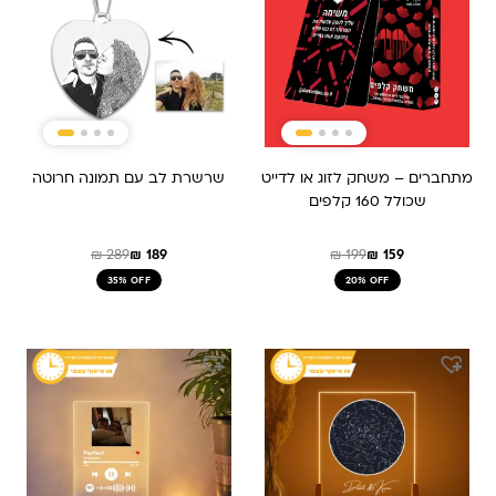
₪ 189.
₪ 289.
₪ 199.
₪ 159.
מתחברים – משחק לזוג או לדייט
שרשרת לב עם תמונה חרוטה
שכולל 160 קלפים
₪
289
₪
189
₪
199
₪
159
35% OFF
20% OFF
המחיר
המחיר
המקורי
הנוכחי
היה:
הוא:
₪ 319.
₪ 479.