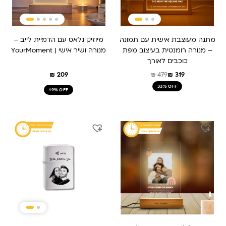
מתנה מעוצבת אישית עם תמונה
מיוזיק גלאס עם הדמיית לייב –
– מנורה רומנטית בעיצוב מפת
מנורה ושיר אישי | YourMoment
כוכבים לאורך
₪
209
₪
479
₪
319
33% OFF
19% OFF
המחיר
המחיר
המחיר
המחיר
המקורי
הנוכחי
המקורי
הנוכחי
היה:
הוא:
היה:
הוא:
₪ 179.
₪ 229.
₪ 259.
₪ 209.