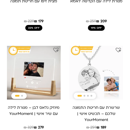
מנורת לילה עם הקדשה לאמא
מצית זיפו עם חריטת תמונה
₪
229
₪
179
₪
259
₪
209
22% OFF
19% OFF
המחיר
המחיר
המחיר
המחיר
המקורי
הנוכחי
המקורי
הנוכחי
היה:
הוא:
היה:
הוא:
₪ 279.
₪ 329.
₪ 189.
₪ 259.
שרשרת עם חריטת התמונה
מיוזיק גלאס לבן – מנורת לילה
שלכם – תכשיט אישי |
עם שיר אישי | YourMoment
YourMoment
₪
329
₪
279
₪
259
₪
189