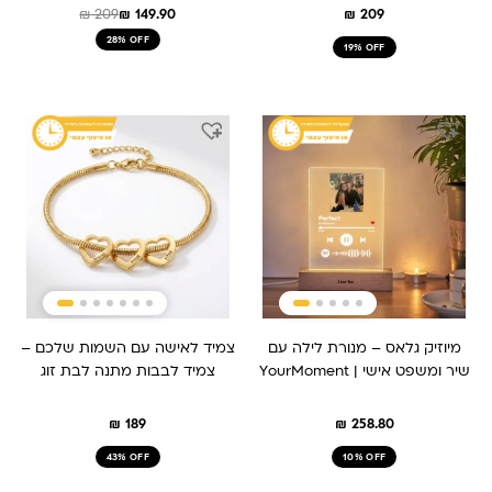
₪
209
₪
149.90
₪
209
28% OFF
19% OFF
מיוזיק גלאס – מנורת לילה עם
צמיד לאישה עם השמות שלכם –
שיר ומשפט אישי | YourMoment
צמיד לבבות מתנה לבת זוג
₪
189
₪
258.80
43% OFF
10% OFF