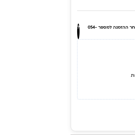
העלו את התמונה, ניתן לדלג על זה ולשלוח בוואטסאפ לאחר ההזמנה למספר 054-
?
ת