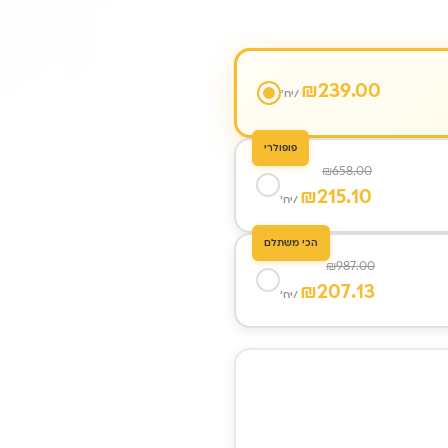
₪
239.00
/יח'
פופולרי
₪
658.00
₪
215.10
/יח'
הכי משתלם
₪
987.00
₪
207.13
/יח'