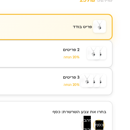
פריט בודד
2 פריטים
20% הנחה
3 פריטים
20% הנחה
כמות של
בחרו את צבע השרשרת
: כסף
שרשרת דולפין
925 ננו –
זהב
כסף
תכשיט עם
ורוד