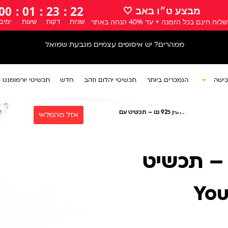
00
:
01
:
23
:
21
מבצע ט״ו באב 🤍
לוח חינם בכל הזמנה + עד 40% הנחה באתר
שניות
דקות
שעות
ימים
ממהרים? יש איסופים עצמיים מגבעת שמואל
כישה
הנמכרים ביותר
תכשיטי יהלום וזהב
חדש
תכשיטי יורמומנט
אות
/ שרשרת דולפין 925 ננו – תכשיט עם
ולפין 925 ננו – תכשיט