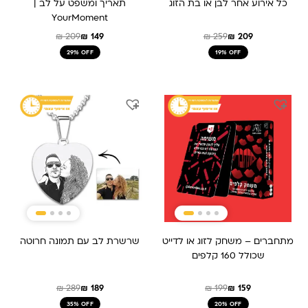
כל אירוע אחר לבן או בת הזוג
תאריך ומשפט על לב |
YourMoment
₪
209
₪
149
₪
259
₪
209
29% OFF
19% OFF
המחיר
המחיר
המחיר
המחיר
המקורי
הנוכחי
המקורי
הנוכחי
היה:
הוא:
היה:
הוא:
₪ 189.
₪ 289.
₪ 199.
₪ 159.
מתחברים – משחק לזוג או לדייט
שרשרת לב עם תמונה חרוטה
שכולל 160 קלפים
₪
289
₪
189
₪
199
₪
159
35% OFF
20% OFF