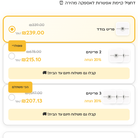
דחוף? קיימת אפשרות לאספקה מהירה ⏰
₪
339.00
פריט בודד
₪
239.00
/יח'
פופולרי
₪
678.00
2 פריטים
₪
215.10
20% הנחה
/יח'
קבלו גם משלוח חינם עד הבית! 🚚
הכי משתלם
₪
1,017.00
3 פריטים
₪
207.13
20% הנחה
/יח'
קבלו גם משלוח חינם עד הבית! 🚚
כמות