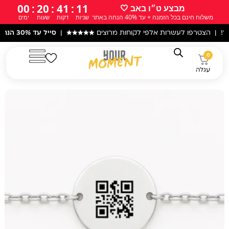
ילוג
00
:
20
:
41
:
10
מבצע ט״ו באב 🤍
משלוח חינם בכל הזמנה + עד 40% הנחה באתר
שניות
דקות
שעות
ימים
תוכן
פו לעשרות אלפי לקוחות מרוצים
★★★★★
|
סייל עד 30% הנחה
באתר! |
0
עגלה