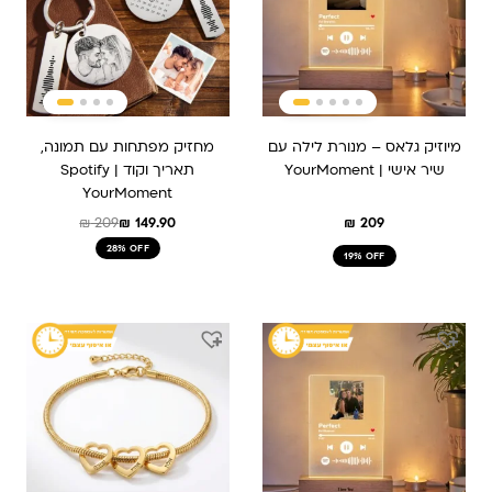
מיוזיק גלאס – מנורת לילה עם
מחזיק מפתחות עם תמונה,
שיר אישי | YourMoment
תאריך וקוד Spotify |
YourMoment
₪
209
₪
149.90
₪
209
28% OFF
19% OFF