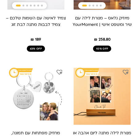
מיוזיק גלאס – מנורת לילה עם
צמיד לאישה עם השמות שלכם –
שיר ומשפט אישי | YourMoment
צמיד לבבות מתנה לבת זוג
₪
189
₪
258.80
43% OFF
10% OFF
המחיר
המחיר
המחיר
המחיר
המקורי
הנוכחי
המקורי
הנוכחי
היה:
הוא:
היה:
הוא:
₪ 149.
₪ 209.
₪ 259.
₪ 209.
מנורת לילה מתנה ליום אהבה או
מחזיק מפתחות עם תמונה,