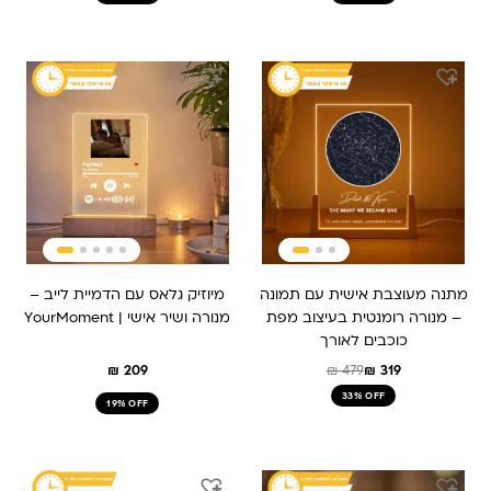
המחיר
המחיר
המקורי
הנוכחי
היה:
הוא:
₪ 319.
₪ 479.
מתנה מעוצבת אישית עם תמונה
מיוזיק גלאס עם הדמיית לייב –
– מנורה רומנטית בעיצוב מפת
מנורה ושיר אישי | YourMoment
כוכבים לאורך
₪
209
₪
479
₪
319
33% OFF
19% OFF
המחיר
המחיר
המחיר
המחיר