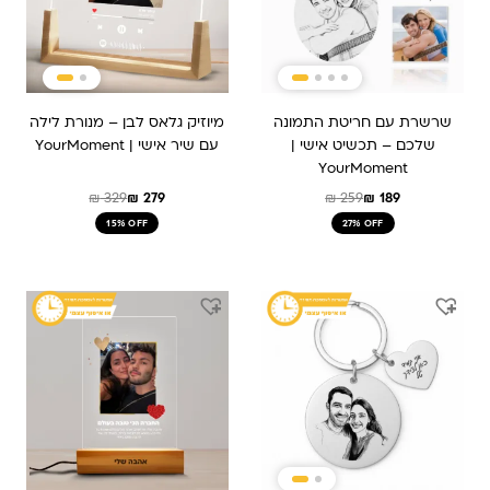
שרשרת עם חריטת התמונה
מיוזיק גלאס לבן – מנורת לילה
שלכם – תכשיט אישי |
עם שיר אישי | YourMoment
YourMoment
₪
329
₪
279
₪
259
₪
189
15% OFF
27% OFF
המחיר
המחיר
המחיר
המחיר
המקורי
הנוכחי
המקורי
הנוכחי
היה:
הוא:
היה:
הוא:
₪ 259.
₪ 209.
₪ 159.
₪ 239.