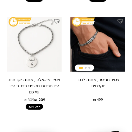
המחיר
המחיר
המקורי
הנוכחי
היה:
הוא:
₪ 309.
₪ 209.
צמיד חריטה, מתנה לגבר
צמיד מיכאלה , מתנה יוקרתית
יוקרתית
עם חריטת משפט בכתב היד
שלכם
₪
309
₪
209
₪
199
32% OFF