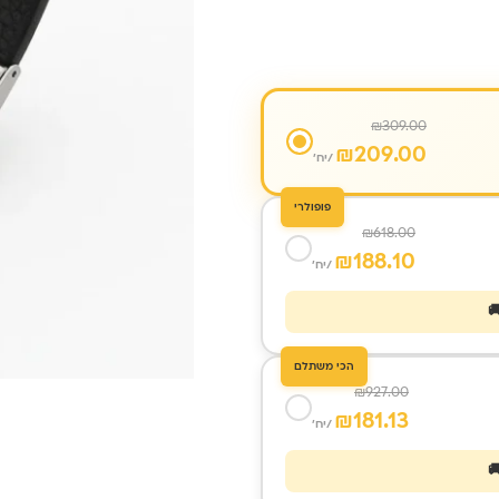
₪
309.00
₪
209.00
/יח'
פופולרי
₪
618.00
₪
188.10
/יח'
הכי משתלם
₪
927.00
₪
181.13
/יח'