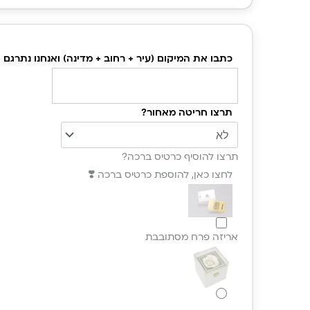
כמו
צמיד
כתבו את המיקום (עיר + רחוב + מדינה) ואנחנו נתרגם א
מתנ
יוקר
חרי
תרצו חריטה מאחור?
קואו
נקוד
תרצו להוסיף כרטיס ברכה?
לחצו כאן, להוספת כרטיס ברכה ❣️
אריזה פרח מסתובבת