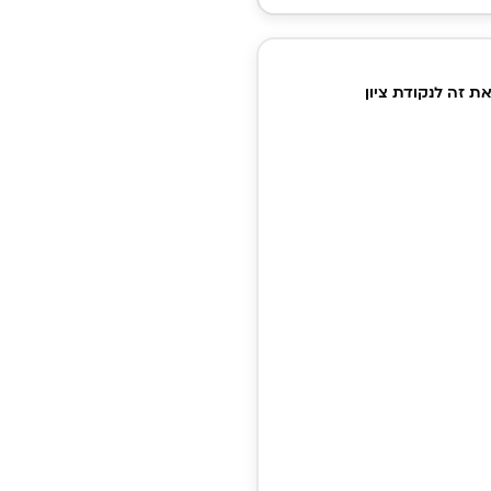
ת של
 עור,
ת זה לנקודת ציון
ה
תית עם
טת
רדינטות-
ות ציון