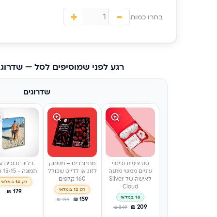
+
-
בחרו כמות
רגע לפני שמוסיפים לסל — שדרוג
שדרוגים
סט ציפית וכיסוי
מתחברים – משחק
בלוק זכוכית ע
עיניים ממשי מתנה
לזוג או לדייט שכולל
תמונה - 15×15 ס״מ
לאישה של Silver
160 קלפים
רק 14 במלאי
Cloud
רק 12 במלאי
₪
179
18 במלאי
₪
159
₪
199
₪
209
₪
349