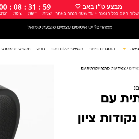
00
:
08
:
31
:
57
מבצע ט״ו באב 🤍
לוח חינם בכל הזמנה + עד 40% הנחה באתר
שניות
דקות
שעות
ימים
אתר המתנות של ישראל
כישה
הנמכרים ביותר
תכשיטי יהלום וזהב
חדש
תכשיטי יורמומנט
מידים
/ צמיד עור, מתנה יוקרתית עם
תית עם
קודות ציון