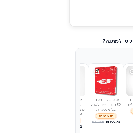
 קטן למתנה?
ם
מסע של דייטים –
אבא, שתף אותי
אינפיניטי לאב –
אמא, שת
52 קלפי גירוד לשנה
בסיפור שלך -
משחק קלפים
בסיפור
בלתי נשכחת
כתיבה בין זיכרונות,
לזוגות עם 160
לשתף את
אהבה ומשפחה
קלפים |
שלך, 
רק 5 במלאי
YourMoment
רק 4 במלאי
רק 3 במלאי
₪
199.90
₪
299.90
רק 4 במלאי
₪
111.20
₪
111.20
₪
139
₪
159
₪
199