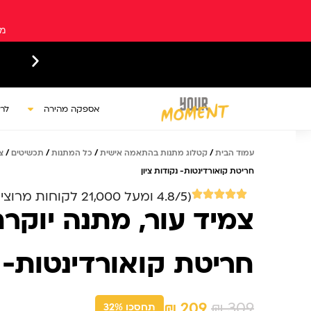
ילוג
תוכן
מש
ש איסופים עצמיים מגבעת שמואל
אספקה מהירה
לר
עמוד הבית
/
קטלוג מתנות בהתאמה אישית
/
כל המתנות
/
תכשיטים
/
צ
חריטת קואורדינטות- נקודות ציון
(4.8/5 ומעל 21,000 לקוחות מרוצים)
צמיד עור, מתנה יוקר
חריטת קואורדינטות- נ
המחיר
המחיר
₪
209
₪
309
תחסכו 32%