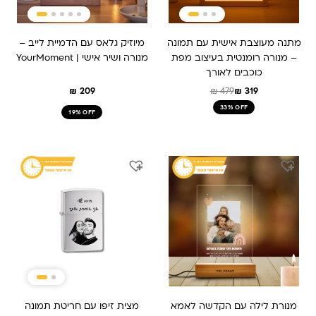
מתנה מעוצבת אישית עם תמונה
מיוזיק גלאס עם הדמיית לייב –
– מנורה רומנטית בעיצוב מפת
מנורה ושיר אישי | YourMoment
כוכבים לאורך
₪
209
₪
479
₪
319
33% OFF
19% OFF
המחיר
המחיר
המחיר
המחיר
המקורי
הנוכחי
המקורי
הנוכחי
היה:
הוא:
היה:
הוא:
₪ 179.
₪ 229.
₪ 259.
₪ 209.
מנורת לילה עם הקדשה לאמא
מצית זיפו עם חריטת תמונה