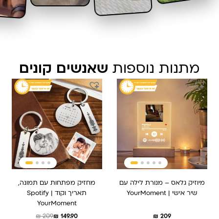
מתנות נוספות
שאנשים קונים
המחיר
המחיר
המקורי
הנוכחי
היה:
הוא:
₪ 209.
₪ 149.90.
מיוזיק גלאס – מנורת לילה עם
מחזיק מפתחות עם תמונה,
שיר אישי | YourMoment
תאריך וקוד Spotify |
YourMoment
₪
209
₪
149.90
₪
209