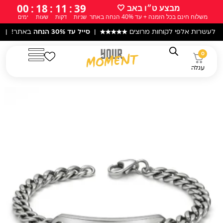
ילוג
00
:
18
:
11
:
38
מבצע ט״ו באב 🤍
משלוח חינם בכל הזמנה + עד 40% הנחה באתר
שניות
דקות
שעות
ימים
תוכן
אלפי לקוחות מרוצים
★★★★★
|
סייל עד 30% הנחה
באתר! |
עקב המצב ה
0
עגלה