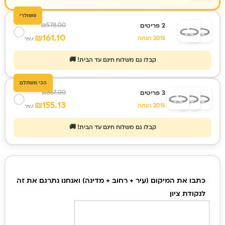
פופולרי
₪
578.00
2 פריטים
₪
161.10
20% הנחה
/יח'
קבלו גם משלוח חינם עד הבית! 🚚
הכי משתלם
₪
867.00
3 פריטים
₪
155.13
20% הנחה
/יח'
קבלו גם משלוח חינם עד הבית! 🚚
כמות
של
כתבו את המיקום (עיר + רחוב + מדינה) ואנחנו נתרגם את זה
צמיד
לנקודת ציון
חריטה
לגבר,