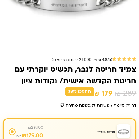
(4.8/5 ומעל 21,000 לקוחות מרוצים)
צמיד חריטה לגבר, תכשיט יוקרתי עם
חריטת הקדשה אישית/ נקודות ציון
המחיר
המחיר
₪
179
₪
289
תחסכו 38%
המקורי
הנוכחי
דחוף? קיימת אפשרות לאספקה מהירה ⏰
היה:
הוא:
₪ 179.
₪ 289.
₪
289.00
פריט בודד
₪
179.00
/יח'