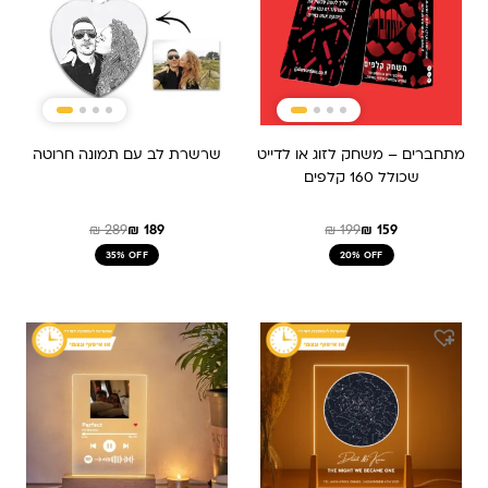
מתחברים – משחק לזוג או לדייט
שרשרת לב עם תמונה חרוטה
שכולל 160 קלפים
₪
289
₪
189
₪
199
₪
159
35% OFF
20% OFF
המחיר
המחיר
המקורי
הנוכחי
היה:
הוא:
₪ 479.
₪ 319.