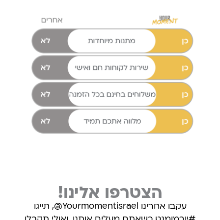
הצטרפו אלינו!
עקבו אחרינו Yourmomentisrael@, תייגו
#יורמומנט כשאתם מעלים אותנו, ואולי תקבלו