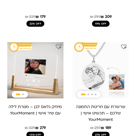
₪
229
₪
179
₪
259
₪
209
22% OFF
19% OFF
המחיר
המחיר
המחיר
המחיר
המקורי
הנוכחי
המקורי
הנוכחי
היה:
הוא:
היה:
הוא:
₪ 279.
₪ 329.
₪ 189.
₪ 259.
שרשרת עם חריטת התמונה
מיוזיק גלאס לבן – מנורת לילה
שלכם – תכשיט אישי |
עם שיר אישי | YourMoment
YourMoment
₪
329
₪
279
₪
259
₪
189
15% OFF
27% OFF