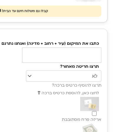
קבלו גם משלוח חינם עד הבית! 
כמו
של 
כתבו את המיקום (עיר + רחוב + מדינה) ואנחנו נתרגם א
חרי
לגבר
תכש
תרצו חריטה מאחור?
יוקר
עם
תרצו להוסיף כרטיס ברכה?
חרי
לחצו כאן, להוספת כרטיס ברכה ❣️
אישי
של
מיקו
מיוח
אריזה פרח מסתובבת
בעל