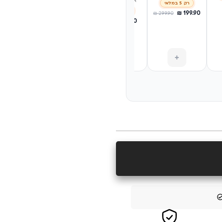
אהבה ומשפחה
קלפים |
שלך, 
רק 5 במלאי
YourMoment
רק 4 במלאי
רק 3 במלאי
₪
199.90
₪
299.90
רק 4 במלאי
₪
111.20
₪
111.20
₪
139
₪
159
₪
199
+
+
+
+