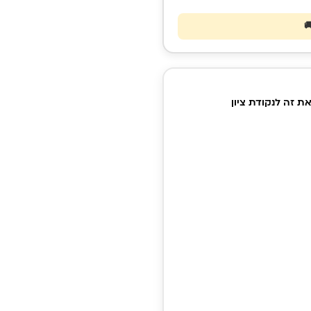
ת
צמיד
ת זה לנקודת ציון
טה
,
יט
תי
טה
ת
ם
ד