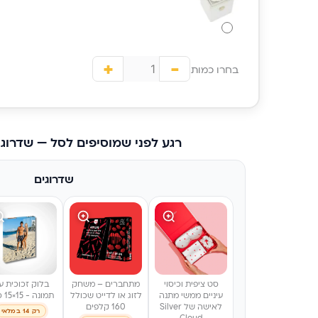
משמ
ללי
+
-
בחרו כמות
רגע לפני שמוסיפים לסל — שדרוג
שדרוגים
סט ציפית וכיסוי
מתחברים – משחק
בלוק זכוכית ע
עיניים ממשי מתנה
לזוג או לדייט שכולל
תמונה - 15×15 ס״מ
לאישה של Silver
160 קלפים
רק 14 במלאי