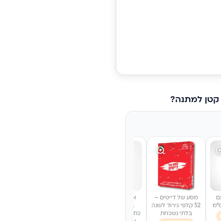
עות
בכם
 קטן למתנה?
ם
מסע של דייטים –
אבא, שתף אותי
אינפיניטי לאב –
אמא, שת
52 קלפי גירוד לשנה
בסיפור שלך -
משחק קלפים
בסיפור
בלתי נשכחת
כתיבה בין זיכרונות,
לזוגות עם 160
לשתף את