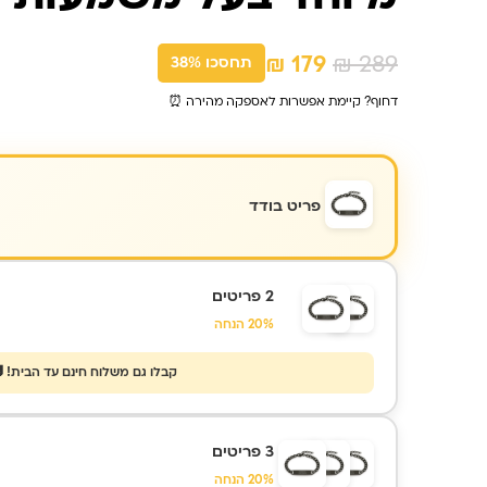
המחיר
המחיר
₪
179
₪
289
תחסכו 38%
המקורי
הנוכחי
דחוף? קיימת אפשרות לאספקה מהירה ⏰
היה:
הוא:
₪ 179.
₪ 289.
פריט בודד
2 פריטים
20% הנחה
קבלו גם משלוח חינם עד הבית! 
3 פריטים
20% הנחה