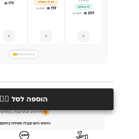
Cloud
רק 11 במלאי
₪
179
17 במלאי
₪
159
₪
199
₪
209
₪
349
+
+
+
הוספה לסל 👉🏻
יחידות אחרונות במלאי
הזמינו היום וקבלו משלוח בחינם