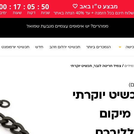
00
:
17
:
05
:
49
מבצע ט״ו באב 🤍
לוח חינם בכל הזמנה + עד 40% הנחה באתר
שניות
דקות
שעות
ימים
אתר המתנות של ישראל
כישה
הנמכרים ביותר
תכשיטי יהלום וזהב
חדש
תכשיטי יורמומנט
מידים
/ צמיד חריטה לגבר, תכשיט יוקרתי
שיט יוקרתי
מיקום
לליבכם