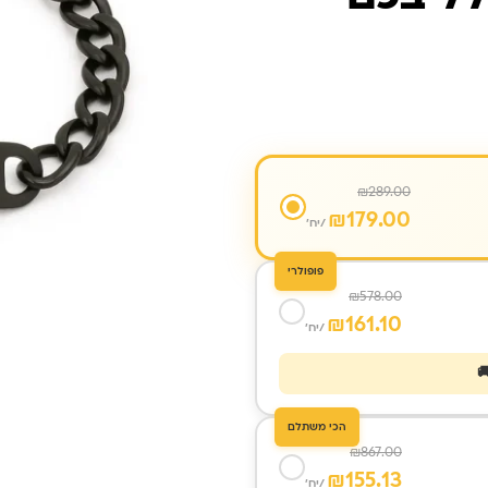
₪
289.00
₪
179.00
/יח'
פופולרי
₪
578.00
₪
161.10
/יח'
הכי משתלם
₪
867.00
₪
155.13
/יח'