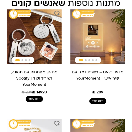
מתנות נוספות
שאנשים קונים
המחיר
המחיר
המקורי
הנוכחי
היה:
הוא:
₪ 209.
₪ 149.90.
מיוזיק גלאס – מנורת לילה עם
מחזיק מפתחות עם תמונה,
שיר אישי | YourMoment
תאריך וקוד Spotify |
YourMoment
₪
209
₪
149.90
₪
209
28% OFF
19% OFF