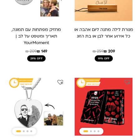
מנורת לילה מתנה ליום אהבה או
מחזיק מפתחות עם תמונה,
כל אירוע אחר לבן או בת הזוג
תאריך ומשפט על לב |
YourMoment
₪
209
₪
149
₪
259
₪
209
29% OFF
19% OFF
המחיר
המחיר
המחיר
המחיר
המקורי
הנוכחי
המקורי
הנוכחי
היה:
הוא:
היה:
הוא:
₪ 189.
₪ 289.
₪ 199.
₪ 159.