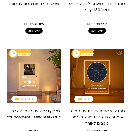
מתחברים – משחק לזוג או לדייט
שרשרת לב עם תמונה חרוטה
שכולל 160 קלפים
₪
289
₪
189
₪
199
₪
159
35% OFF
20% OFF
המחיר
המחיר
המקורי
הנוכחי
היה:
הוא:
₪ 479.
₪ 319.
מתנה מעוצבת אישית עם תמונה
מיוזיק גלאס עם הדמיית לייב –
– מנורה רומנטית בעיצוב מפת
מנורה ושיר אישי | YourMoment
כוכבים לאורך