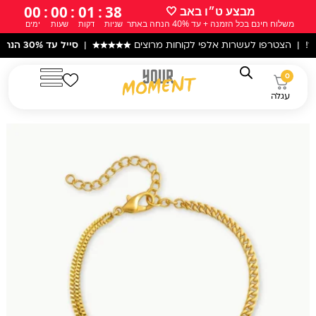
ילוג
00
:
00
:
01
:
37
מבצע ט״ו באב 🤍
משלוח חינם בכל הזמנה + עד 40% הנחה באתר
שניות
דקות
שעות
ימים
תוכן
פו לעשרות אלפי לקוחות מרוצים
★★★★★
|
סייל עד 30% הנחה
באתר! |
0
עגלה