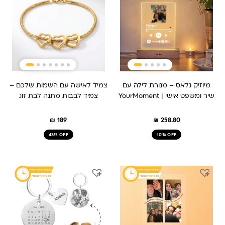
מיוזיק גלאס – מנורת לילה עם
צמיד לאישה עם השמות שלכם –
שיר ומשפט אישי | YourMoment
צמיד לבבות מתנה לבת זוג
₪
189
₪
258.80
43% OFF
10% OFF
המחיר
המחיר
המחיר
המחיר
המקורי
הנוכחי
המקורי
הנוכחי
היה:
הוא:
היה:
הוא:
₪ 149.
₪ 209.
₪ 259.
₪ 209.