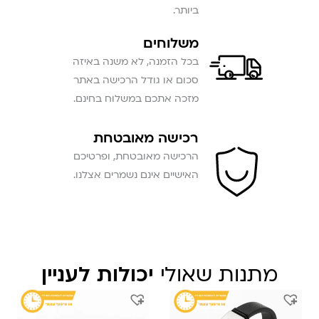
ביותר.
משלוחים
בכל הזמנה, לא משנה באיזה
סכום או גודל הרכישה באתר
מזכה אתכם במשלוח בחינם.
רכישה מאובטחת
הרכישה מאובטחת, ופרטיכם
האישיים אינם נשמרים אצלנו.
מתנות שאולי
יכולות לעניין
המחיר
המחיר
המחיר
המחיר
המקורי
הנוכחי
המקורי
הנוכחי
היה:
הוא:
היה:
הוא: