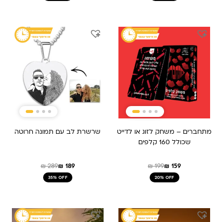
המחיר
המחיר
המחיר
המחיר
המקורי
הנוכחי
המקורי
הנוכחי
היה:
הוא:
היה:
הוא:
₪ 189.
₪ 289.
₪ 199.
₪ 159.
מתחברים – משחק לזוג או לדייט
שרשרת לב עם תמונה חרוטה
שכולל 160 קלפים
₪
289
₪
189
₪
199
₪
159
35% OFF
20% OFF
המחיר
המחיר
המקורי
הנוכחי