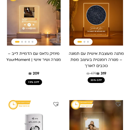
היה:
הוא:
₪ 319.
₪ 479.
מתנה מעוצבת אישית עם תמונה
מיוזיק גלאס עם הדמיית לייב –
– מנורה רומנטית בעיצוב מפת
מנורה ושיר אישי | YourMoment
כוכבים לאורך
₪
209
₪
479
₪
319
33% OFF
19% OFF
המחיר
המחיר
המחיר
המחיר
המקורי
הנוכחי
המקורי
הנוכחי
היה:
הוא:
היה:
הוא:
₪ 179.
₪ 229.
₪ 259.
₪ 209.