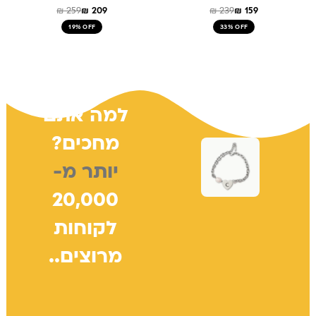
₪
259
₪
209
₪
239
₪
159
19% OFF
33% OFF
למה אתם
מחכים?
יותר מ-
20,000
לקוחות
מרוצים..