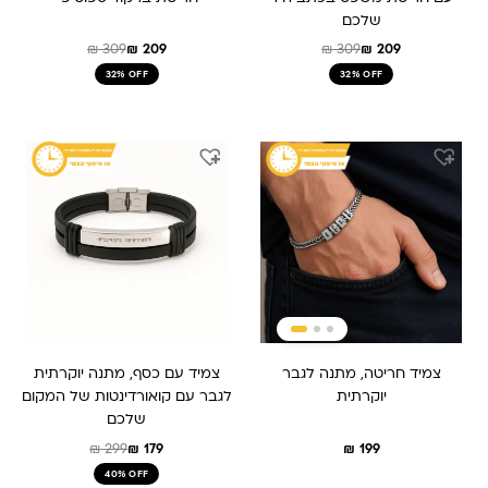
שלכם
₪
309
₪
209
₪
309
₪
209
32% OFF
32% OFF
המחיר
המחיר
המקורי
הנוכחי
היה:
הוא:
₪ 179.
₪ 299.
צמיד חריטה, מתנה לגבר
צמיד עם כסף, מתנה יוקרתית
יוקרתית
לגבר עם קואורדינטות של המקום
שלכם
₪
299
₪
179
₪
199
40% OFF