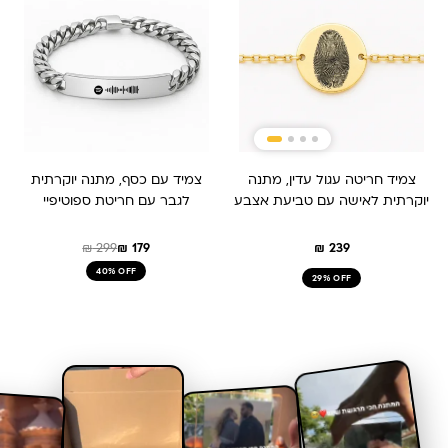
היה:
הוא:
₪ 179.
₪ 299.
צמיד חריטה עגול עדין, מתנה
צמיד עם כסף, מתנה יוקרתית
יוקרתית לאישה עם טביעת אצבע
לגבר עם חריטת ספוטיפיי
₪
299
₪
179
₪
239
40% OFF
29% OFF