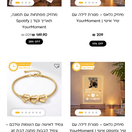
מיוזיק גלאס – מנורת לילה עם
מחזיק מפתחות עם תמונה,
שיר אישי | YourMoment
תאריך וקוד Spotify |
YourMoment
₪
209
₪
149.90
₪
209
28% OFF
19% OFF
מיוזיק גלאס – מנורת לילה עם
צמיד לאישה עם השמות שלכם –
שיר ומשפט אישי | YourMoment
צמיד לבבות מתנה לבת זוג