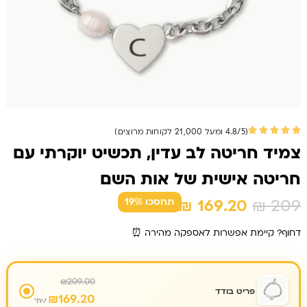
(4.8/5 ומעל 21,000 לקוחות מרוצים)
צמיד חריטה לב עדין, תכשיט יוקרתי עם
חריטה אישית של אות השם
המחיר
המחיר
₪
169.20
₪
209
תחסכו 19%
המקורי
הנוכחי
דחוף? קיימת אפשרות לאספקה מהירה ⏰
היה:
הוא:
₪ 169.20.
₪ 209.
₪
209.00
פריט בודד
₪
169.20
/יח'