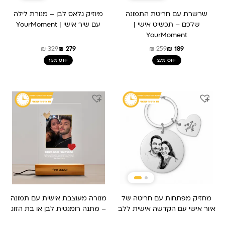
שרשרת עם חריטת התמונה
מיוזיק גלאס לבן – מנורת לילה
שלכם – תכשיט אישי |
עם שיר אישי | YourMoment
YourMoment
₪
329
₪
279
₪
259
₪
189
15% OFF
27% OFF
המחיר
המחיר
המחיר
המחיר
המקורי
הנוכחי
המקורי
הנוכחי
היה:
הוא:
היה:
הוא:
₪ 259.
₪ 209.
₪ 159.
₪ 239.
מחזיק מפתחות עם חריטה של
מנורה מעוצבת אישית עם תמונה
איור אישי עם הקדשה אישית ללב
– מתנה רומנטית לבן או בת הזוג