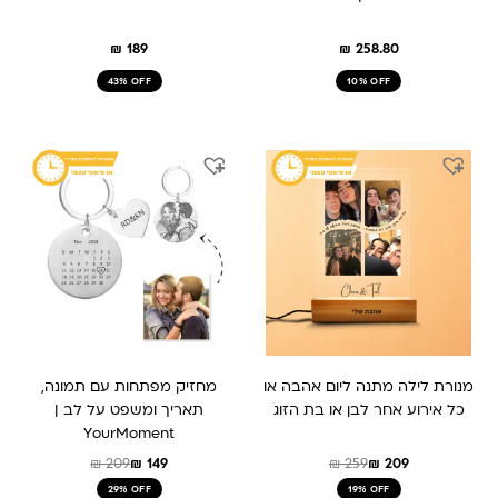
₪
189
₪
258.80
43% OFF
10% OFF
המחיר
המחיר
המחיר
המחיר
המקורי
הנוכחי
המקורי
הנוכחי
היה:
הוא:
היה:
הוא:
₪ 149.
₪ 209.
₪ 259.
₪ 209.
מנורת לילה מתנה ליום אהבה או
מחזיק מפתחות עם תמונה,
כל אירוע אחר לבן או בת הזוג
תאריך ומשפט על לב |
YourMoment
₪
209
₪
149
₪
259
₪
209
29% OFF
19% OFF