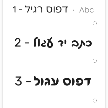
עדין,
תכשיט
יוקרתי
עם
חריטה
אישית
של
אות
השם