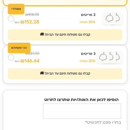
פופולרי
₪
418.00
2 פריטים
₪
152.28
20% הנחה
/יח'
קבלו גם משלוח חינם עד הבית! 🚚
הכי משתלם
₪
627.00
3 פריטים
₪
146.64
20% הנחה
/יח'
קבלו גם משלוח חינם עד הבית! 🚚
כמות
הוסיפו לכאן את האות/יות שתרצו לחרוט
של
צמיד
חריטה
בחרו פונט לתכשיט
*
לב