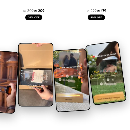
₪
309
₪
209
₪
299
₪
179
32% OFF
40% OFF