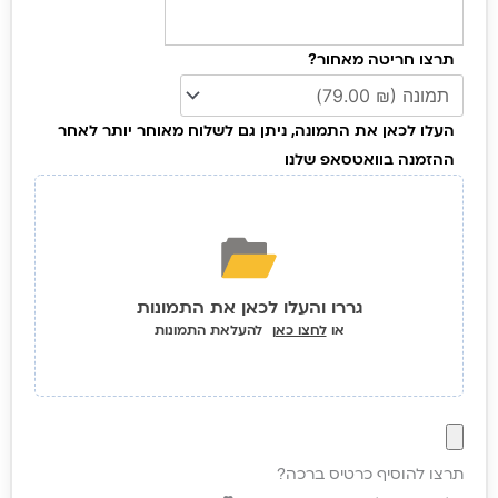
לב
עדין,
תרצו חריטה מאחור?
תכשיט
יוקרתי
העלו לכאן את התמונה, ניתן גם לשלוח מאוחר יותר לאחר
עם
ההזמנה בוואטסאפ שלנו
חריטה
אישית
של
הנצחת
מיקום
גררו והעלו לכאן את התמונות
חשוב
או
לחצו כאן
להעלאת התמונות
לליבכם
עם
נקודות
ציון
תרצו להוסיף כרטיס ברכה?