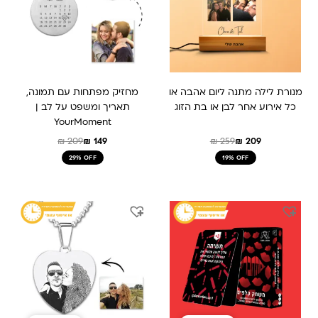
מנורת לילה מתנה ליום אהבה או
מחזיק מפתחות עם תמונה,
כל אירוע אחר לבן או בת הזוג
תאריך ומשפט על לב |
YourMoment
₪
209
₪
149
₪
259
₪
209
29% OFF
19% OFF
המחיר
המחיר
המחיר
המחיר
המקורי
הנוכחי
המקורי
הנוכחי
היה:
הוא:
היה:
הוא:
₪ 189.
₪ 289.
₪ 199.
₪ 159.