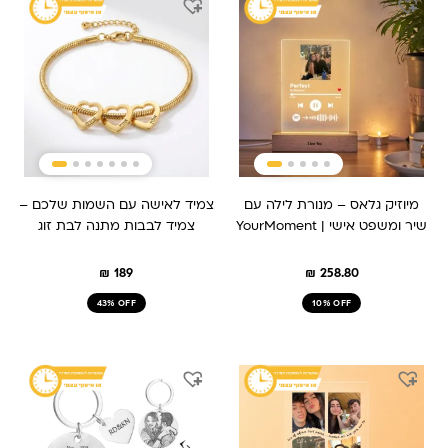
מיוזיק גלאס – מנורת לילה עם
צמיד לאישה עם השמות שלכם –
שיר ומשפט אישי | YourMoment
צמיד לבבות מתנה לבת זוג
₪
189
₪
258.80
43% OFF
10% OFF
המחיר
המחיר
המחיר
המחיר
המקורי
הנוכחי
המקורי
הנוכחי
היה:
הוא:
היה:
הוא:
₪ 149.
₪ 209.
₪ 259.
₪ 209.