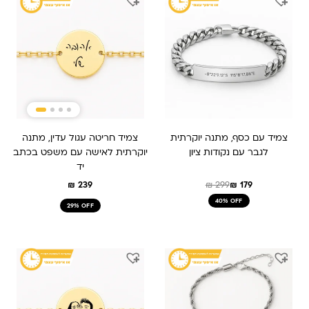
המקורי
הנוכחי
היה:
הוא:
₪ 179.
₪ 299.
צמיד עם כסף, מתנה יוקרתית
צמיד חריטה עגול עדין, מתנה
לגבר עם נקודות ציון
יוקרתית לאישה עם משפט בכתב
יד
₪
239
₪
299
₪
179
40% OFF
29% OFF
המחיר
המחיר
המקורי
הנוכחי
היה:
הוא:
₪ 309.
₪ 209.