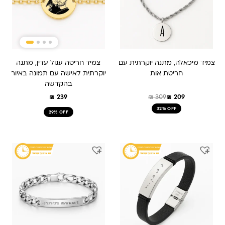
צמיד מיכאלה, מתנה יוקרתית עם
צמיד חריטה עגול עדין, מתנה
חריטת אות
יוקרתית לאישה עם תמונה באיור
בהקדשה
₪
239
₪
309
₪
209
32% OFF
29% OFF
המחיר
המחיר
המחיר
המחיר
המקורי
הנוכחי
המקורי
הנוכחי
היה:
הוא:
היה:
הוא:
₪ 309.
₪ 209.
₪ 309.
₪ 209.