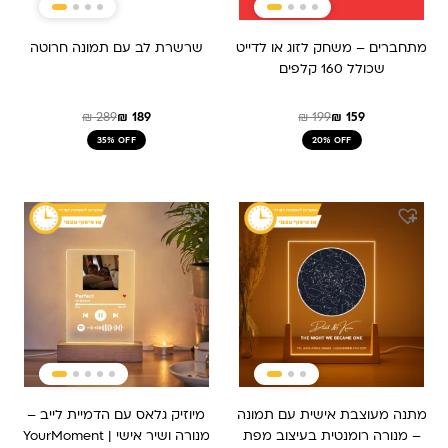
מתחברים – משחק לזוג או לדייט
שרשרת לב עם תמונה חרוטה
שכולל 160 קלפים
₪
289
₪
189
₪
199
₪
159
35% OFF
20% OFF
המחיר
המחיר
המקורי
הנוכחי
היה:
הוא:
₪ 479.
₪ 319.
מתנה מעוצבת אישית עם תמונה
מיוזיק גלאס עם הדמיית לייב –
– מנורה רומנטית בעיצוב מפת
מנורה ושיר אישי | YourMoment