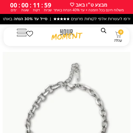
ילוג
00
:
00
:
11
:
58
מבצע ט״ו באב 🤍
משלוח חינם בכל הזמנה + עד 40% הנחה באתר
שניות
דקות
שעות
ימים
תוכן
ת אלפי לקוחות מרוצים
★★★★★
|
סייל עד 30% הנחה
באתר! |
עקב המצב
0
עגלה