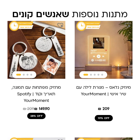
מתנות נוספות
שאנשים קונים
המחיר
המחיר
המקורי
הנוכחי
היה:
הוא:
₪ 209.
₪ 149.90.
מיוזיק גלאס – מנורת לילה עם
מחזיק מפתחות עם תמונה,
שיר אישי | YourMoment
תאריך וקוד Spotify |
YourMoment
₪
209
₪
149.90
₪
209
28% OFF
19% OFF