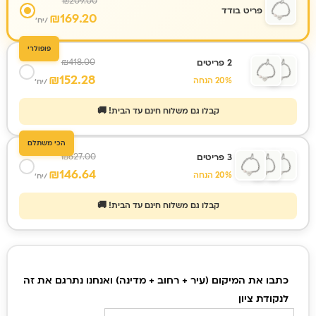
₪
209.00
פריט בודד
₪
169.20
/יח'
פופולרי
₪
418.00
2 פריטים
₪
152.28
20% הנחה
/יח'
קבלו גם משלוח חינם עד הבית! 🚚
הכי משתלם
₪
627.00
3 פריטים
₪
146.64
20% הנחה
/יח'
קבלו גם משלוח חינם עד הבית! 🚚
כמות
של
כתבו את המיקום (עיר + רחוב + מדינה) ואנחנו נתרגם את זה
צמיד
לנקודת ציון
חריטה