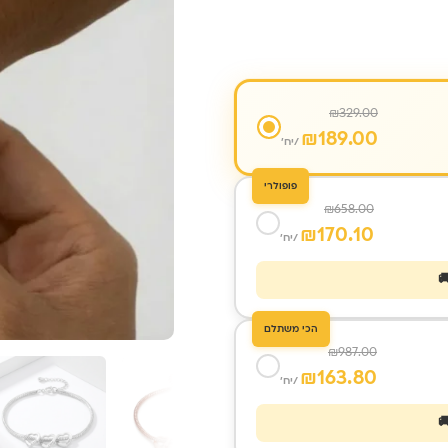
₪
329.00
₪
189.00
/יח'
פופולרי
₪
658.00
₪
170.10
/יח'
הכי משתלם
₪
987.00
₪
163.80
/יח'