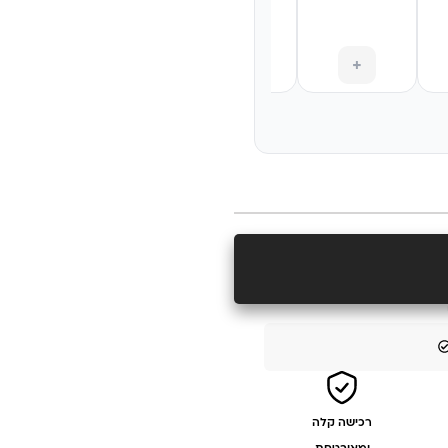
₪
159
₪
199
+
+
+
+
רכישה קלה