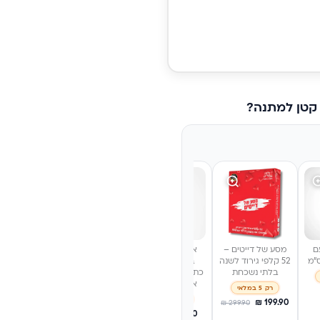
 קטן למתנה?
ם
מסע של דייטים –
אבא, שתף אותי
אינפיניטי לאב –
אמא, שת
52 קלפי גירוד לשנה
בסיפור שלך -
משחק קלפים
בסיפור
בלתי נשכחת
כתיבה בין זיכרונות,
לזוגות עם 160
לשתף את
אהבה ומשפחה
קלפים |
שלך, 
רק 5 במלאי
YourMoment
רק 4 במלאי
רק 3 במלאי
₪
199.90
₪
299.90
רק 4 במלאי
₪
111.20
₪
111.20
₪
139