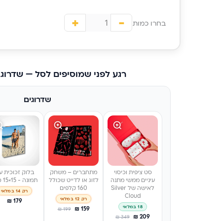
+
-
בחרו כמות
רגע לפני שמוסיפים לסל — שדרוג
שדרוגים
סט ציפית וכיסוי
מתחברים – משחק
בלוק זכוכית ע
עיניים ממשי מתנה
לזוג או לדייט שכולל
תמונה - 15×15 ס״מ
לאישה של Silver
160 קלפים
רק 14 במלאי
Cloud
רק 12 במלאי
₪
179
18 במלאי
₪
159
₪
199
₪
209
₪
349