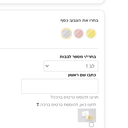
כמות
בחרו את הצבע
: כסף
של
צמיד
לאישה
עם
השמות
בחרי/י מספר לבבות
שלכם
– צמיד
לבבות
כתבו שם ראשון
מתנה
לבת
זוג
תרצו להוסיף כרטיס ברכה?
לחצו כאן, להוספת כרטיס ברכה ❣️