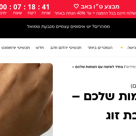
00
:
07
:
18
:
39
מבצע ט״ו באב 🤍
לוח חינם בכל הזמנה + עד 40% הנחה באתר
שניות
דקות
שעות
ימים
אתר המתנות של ישראל
כישה
הנמכרים ביותר
תכשיטי יהלום וזהב
חדש
תכשיטי יורמומנט
מידים
/ צמיד לאישה עם השמות שלכם –
ות שלכם –
 זוג