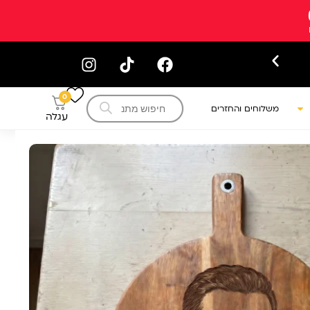
של ישראל
עק
Products
0
search
משלוחים והחזרים
עגלה