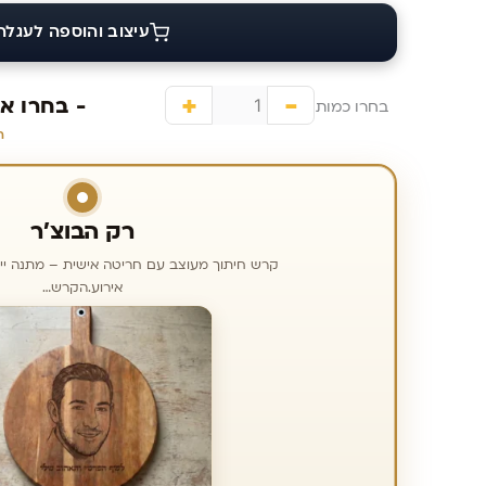
התאימו
עיצוב והוספה לעגלה
אישית
את
+
-
העיצוב
- בחרו א
בחרו כמות
והטקסט
ח
שלכם על
קרש
החיתוך –
רק הבוצ׳ר
מתנה עם
קרש חיתוך מעוצב עם חריטה אישית – מתנה יי
חריטה
אירוע.הקרש…
בהתאמה
אישית
לברביקיו
ולגריל