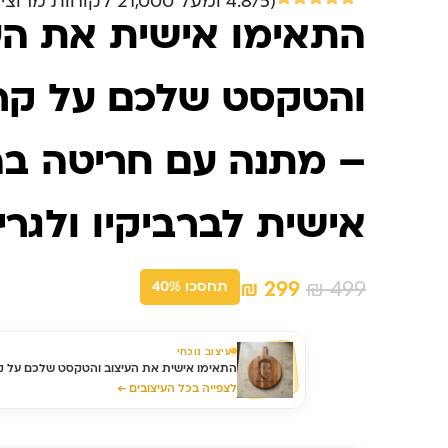
(4.8/5 ומעל 21,000 לקוחות מרוצים)
התאימו אישית את הע
והטקסט שלכם על קר
– מתנה עם חריטה ב
אישית לברביקיו ולגרי
המחיר
המחיר
₪
299
₪
499
תחסכו 40%
המקורי
הנוכחי
היה:
הוא:
עיצוב נוכחי
₪ 299.
₪ 499.
התאימו אישית את העיצוב והטקסט שלכם על ק
חריטה בהתאמה אישית לברביקיו ולגריל
לצפייה בכל העיצובים ←
כמות של