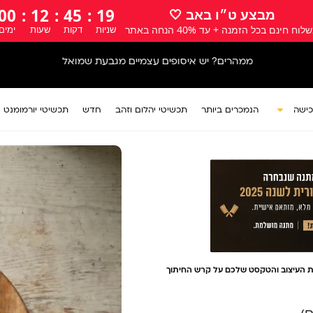
00
:
12
:
45
:
17
מבצע ט״ו באב 🤍
לוח חינם בכל הזמנה + עד 40% הנחה באתר
שניות
דקות
שעות
ימים
אתר המתנות 
כישה
הנמכרים ביותר
תכשיטי יהלום וזהב
חדש
תכשיטי יורמומנט
ת העיצוב והטקסט שלכם על קרש החיתוך