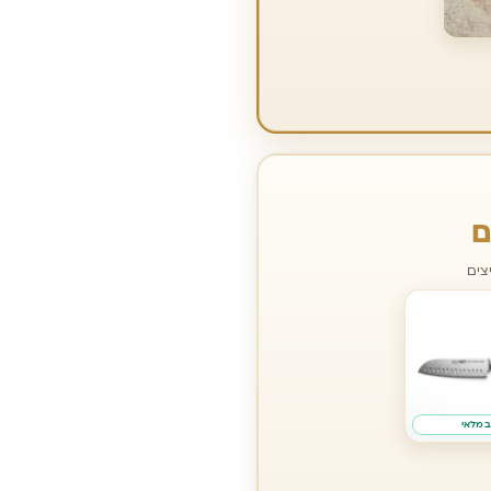
ם
צים