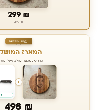
299
₪
499
₪
הכי משתלם
המארז המושל
החריטה מהצד החלק מעל החרי
+
0 במלאי
498
₪