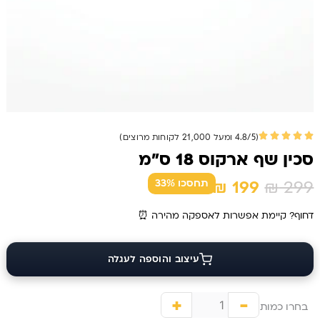
(4.8/5 ומעל 21,000 לקוחות מרוצים)
סכין שף ארקוס 18 ס״מ
המחיר
המחיר
₪
199
₪
299
תחסכו 33%
המקורי
הנוכחי
דחוף? קיימת אפשרות לאספקה מהירה ⏰
היה:
הוא:
₪ 199.
₪ 299.
כמות
של
עיצוב והוספה לעגלה
סכין
שף
+
-
בחרו כמות
ארקוס