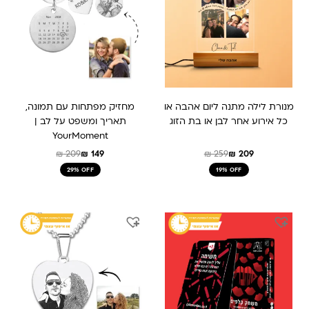
מנורת לילה מתנה ליום אהבה או
מחזיק מפתחות עם תמונה,
כל אירוע אחר לבן או בת הזוג
תאריך ומשפט על לב |
YourMoment
₪
209
₪
149
₪
259
₪
209
29% OFF
19% OFF
המחיר
המחיר
המחיר
המחיר
המקורי
הנוכחי
המקורי
הנוכחי
היה:
הוא:
היה:
הוא:
₪ 189.
₪ 289.
₪ 199.
₪ 159.