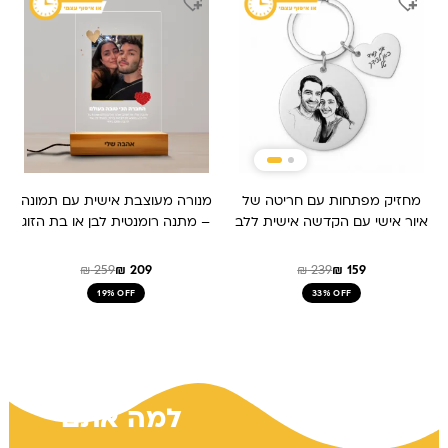
המקורי
הנוכחי
המקורי
הנוכחי
היה:
הוא:
היה:
הוא:
₪ 259.
₪ 209.
₪ 159.
₪ 239.
מחזיק מפתחות עם חריטה של
מנורה מעוצבת אישית עם תמונה
איור אישי עם הקדשה אישית ללב
– מתנה רומנטית לבן או בת הזוג
₪
259
₪
209
₪
239
₪
159
19% OFF
33% OFF
למה אתם