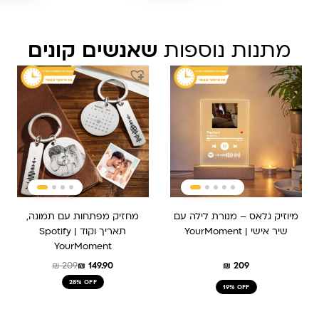
מתנות נוספות
שאנשים קונים
המחיר
המחיר
המקורי
הנוכחי
היה:
הוא:
₪ 209.
₪ 149.90.
מיוזיק גלאס – מנורת לילה עם
מחזיק מפתחות עם תמונה,
שיר אישי | YourMoment
תאריך וקוד Spotify |
YourMoment
₪
209
₪
149.90
₪
209
28% OFF
19% OFF