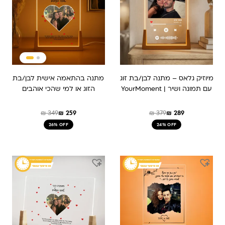
מיוזיק גלאס – מתנה לבן/בת זוג
מתנה בהתאמה אישית לבן/בת
עם תמונה ושיר | YourMoment
הזוג או למי שהכי אוהבים
₪
349
₪
259
₪
379
₪
289
26% OFF
24% OFF
המחיר
המחיר
המחיר
המחיר
המקורי
הנוכחי
המקורי
הנוכחי
היה:
הוא:
היה:
הוא:
₪ 379.
₪ 289.
₪ 259.
₪ 209.