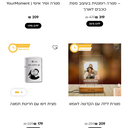
– מנורה רומנטית בעיצוב מפת
מנורה ושיר אישי | YourMoment
כוכבים לאורך
₪
209
₪
479
₪
319
33% OFF
19% OFF
המחיר
המחיר
המחיר
המחיר
המקורי
הנוכחי
המקורי
הנוכחי
היה:
הוא:
היה:
הוא:
₪ 179.
₪ 229.
₪ 259.
₪ 209.
מנורת לילה עם הקדשה לאמא
מצית זיפו עם חריטת תמונה
₪
229
₪
179
₪
259
₪
209