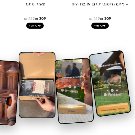
– מתנה רומנטית לבן או בת הזוג
פאזל מתנה
₪
259
₪
209
₪
259
₪
209
19% OFF
19% OFF