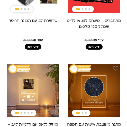
מתחברים – משחק לזוג או לדייט
שרשרת לב עם תמונה חרוטה
שכולל 160 קלפים
₪
289
₪
189
₪
199
₪
159
35% OFF
20% OFF
המחיר
המחיר
המקורי
הנוכחי
היה:
הוא:
₪ 479.
₪ 319.
מתנה מעוצבת אישית עם תמונה
מיוזיק גלאס עם הדמיית לייב –