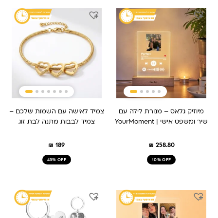
מיוזיק גלאס – מנורת לילה עם
צמיד לאישה עם השמות שלכם –
שיר ומשפט אישי | YourMoment
צמיד לבבות מתנה לבת זוג
₪
189
₪
258.80
43% OFF
10% OFF
המחיר
המחיר
המחיר
המחיר
המקורי
הנוכחי
המקורי
הנוכחי
היה:
הוא:
היה:
הוא:
₪ 149.
₪ 209.
₪ 259.
₪ 209.