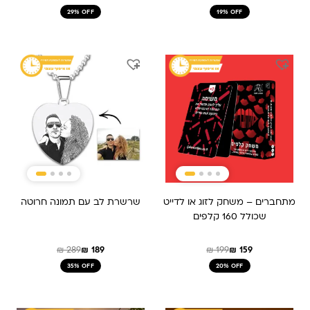
29% OFF
19% OFF
המחיר
המחיר
המחיר
המחיר
המקורי
הנוכחי
המקורי
הנוכחי
היה:
הוא:
היה:
הוא:
₪ 189.
₪ 289.
₪ 199.
₪ 159.
מתחברים – משחק לזוג או לדייט
שרשרת לב עם תמונה חרוטה
שכולל 160 קלפים
₪
289
₪
189
₪
199
₪
159
35% OFF
20% OFF
המחיר
המחיר