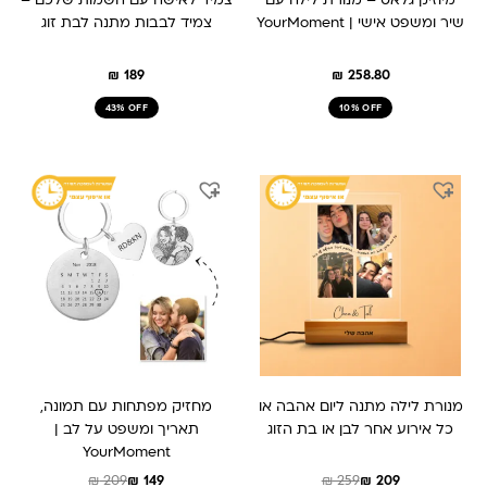
מיוזיק גלאס – מנורת לילה עם
צמיד לאישה עם השמות שלכם –
שיר ומשפט אישי | YourMoment
צמיד לבבות מתנה לבת זוג
₪
189
₪
258.80
43% OFF
10% OFF
המחיר
המחיר
המחיר
המחיר
המקורי
הנוכחי
המקורי
הנוכחי
היה:
הוא:
היה:
הוא:
₪ 149.
₪ 209.
₪ 259.
₪ 209.
מנורת לילה מתנה ליום אהבה או
מחזיק מפתחות עם תמונה,
כל אירוע אחר לבן או בת הזוג
תאריך ומשפט על לב |
YourMoment
₪
209
₪
149
₪
259
₪
209