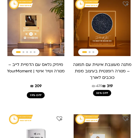
המקורי
הנוכחי
היה:
הוא:
₪ 479.
₪ 319.
מתנה מעוצבת אישית עם תמונה
מיוזיק גלאס עם הדמיית לייב –
– מנורה רומנטית בעיצוב מפת
מנורה ושיר אישי | YourMoment
כוכבים לאורך
₪
209
₪
479
₪
319
33% OFF
19% OFF
המחיר
המחיר
המחיר
המחיר
המקורי
הנוכחי
המקורי
הנוכחי
היה:
הוא:
היה:
הוא:
₪ 179.
₪ 229.
₪ 259.
₪ 209.