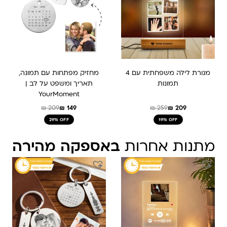
מנורת לילה משפחתית עם 4
מחזיק מפתחות עם תמונה,
תמונות
תאריך ומשפט על לב |
YourMoment
₪
209
₪
149
₪
259
₪
209
29% OFF
19% OFF
מתנות אחרות
באספקה מהירה
המחיר
המחיר
המקורי
הנוכחי
היה:
הוא:
₪ 209.
₪ 149.90.