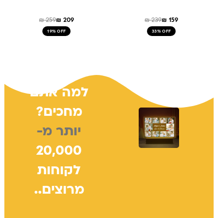
₪
259
₪
209
₪
239
₪
159
19% OFF
33% OFF
למה אתם
מחכים?
יותר מ-
20,000
לקוחות
מרוצים..