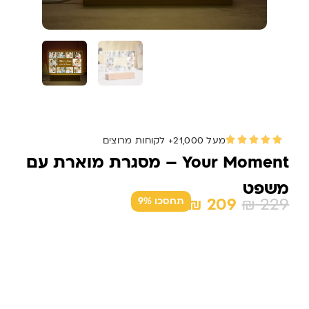
מעל 21,000+ לקוחות מרוצים
Your Moment – מסגרת מוארת עם
משפט
המחיר
המחיר
₪
209
₪
229
תחסכו 9%
המקורי
הנוכחי
היה:
הוא:
₪ 209.
₪ 229.