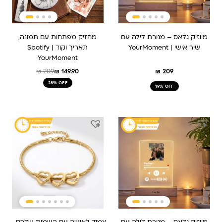
מיוזיק גלאס – מנורת לילה עם
מחזיק מפתחות עם תמונה,
שיר אישי | YourMoment
תאריך וקוד Spotify |
YourMoment
₪
209
₪
149.90
₪
209
28% OFF
19% OFF