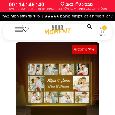
ילוג
00
:
14
:
46
:
38
מבצע ט״ו באב 🤍
משלוח חינם בכל הזמנה + עד 40% הנחה באתר
שניות
דקות
שעות
ימים
תוכן
ת אלפי לקוחות מרוצים
★★★★★
|
סייל עד 30% הנחה
באתר! |
עקב המצב
0
עגלה