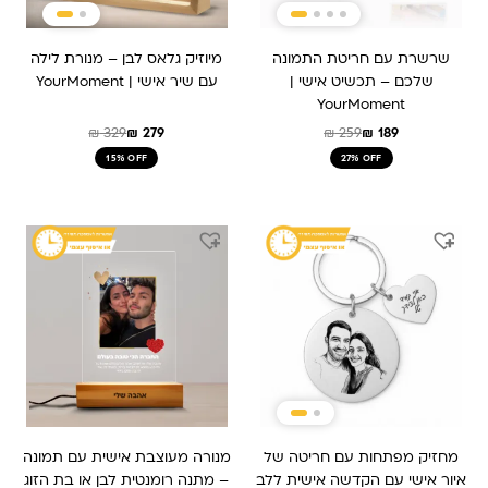
שרשרת עם חריטת התמונה
מיוזיק גלאס לבן – מנורת לילה
שלכם – תכשיט אישי |
עם שיר אישי | YourMoment
YourMoment
₪
329
₪
279
₪
259
₪
189
15% OFF
27% OFF
המחיר
המחיר
המחיר
המחיר
המקורי
הנוכחי
המקורי
הנוכחי
היה:
הוא:
היה:
הוא:
₪ 259.
₪ 209.
₪ 159.
₪ 239.
מחזיק מפתחות עם חריטה של
מנורה מעוצבת אישית עם תמונה
איור אישי עם הקדשה אישית ללב
– מתנה רומנטית לבן או בת הזוג