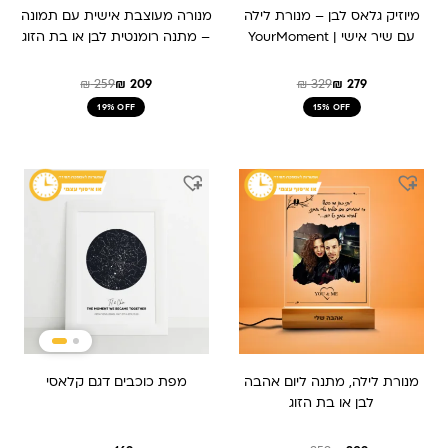
מיוזיק גלאס לבן – מנורת לילה
מנורה מעוצבת אישית עם תמונה
עם שיר אישי | YourMoment
– מתנה רומנטית לבן או בת הזוג
₪
259
₪
209
₪
329
₪
279
19% OFF
15% OFF
המחיר
המחיר
המקורי
הנוכחי
היה:
הוא:
₪ 259.
₪ 209.
מנורת לילה, מתנה ליום אהבה
מפת כוכבים דגם קלאסי
לבן או בת הזוג