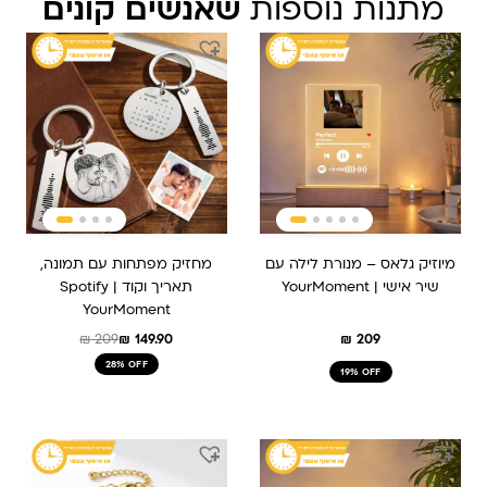
מתנות נוספות
שאנשים קונים
המחיר
המחיר
המקורי
הנוכחי
היה:
הוא:
₪ 209.
₪ 149.90.
מיוזיק גלאס – מנורת לילה עם
מחזיק מפתחות עם תמונה,
שיר אישי | YourMoment
תאריך וקוד Spotify |
YourMoment
₪
209
₪
149.90
₪
209
28% OFF
19% OFF