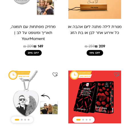
מנורת לילה מתנה ליום אהבה או
מחזיק מפתחות עם תמונה,
כל אירוע אחר לבן או בת הזוג
תאריך ומשפט על לב |
YourMoment
₪
209
₪
149
₪
259
₪
209
29% OFF
19% OFF
המחיר
המחיר
המחיר
המחיר
המקורי
הנוכחי
המקורי
הנוכחי
היה:
הוא:
היה:
הוא:
₪ 189.
₪ 289.
₪ 199.
₪ 159.