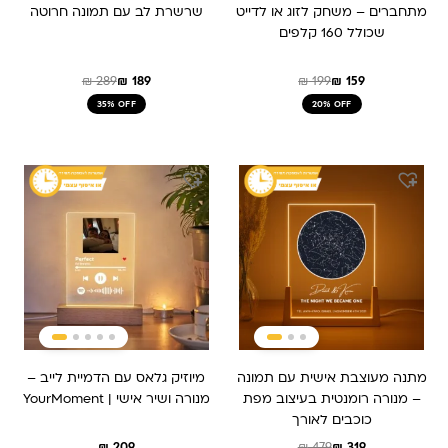
מתחברים – משחק לזוג או לדייט
שרשרת לב עם תמונה חרוטה
שכולל 160 קלפים
₪
289
₪
189
₪
199
₪
159
35% OFF
20% OFF
המחיר
המחיר
המקורי
הנוכחי
היה:
הוא:
₪ 479.
₪ 319.
מתנה מעוצבת אישית עם תמונה
מיוזיק גלאס עם הדמיית לייב –
– מנורה רומנטית בעיצוב מפת
מנורה ושיר אישי | YourMoment
כוכבים לאורך
₪
209
₪
479
₪
319