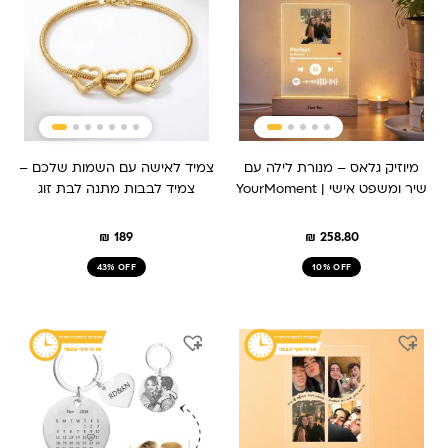
מיוזיק גלאס – מנורת לילה עם
צמיד לאישה עם השמות שלכם –
שיר ומשפט אישי | YourMoment
צמיד לבבות מתנה לבת זוג
₪
189
₪
258.80
43% OFF
10% OFF
המחיר
המחיר
המחיר
המחיר
המקורי
הנוכחי
המקורי
הנוכחי
היה:
הוא:
היה:
הוא:
₪ 149.
₪ 209.
₪ 259.
₪ 209.