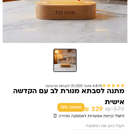
(4.8/5 ומעל 21,000 לקוחות מרוצים)
מתנה לסבתא מנורת לב עם הקדשה
אישית
המחיר
המחיר
₪
329
₪
379
תחסכו 13%
המקורי
הנוכחי
דחוף? קיימת אפשרות לאספקה מהירה ⏰
כמות
היה:
הוא:
העלו כאן את התמונה
של