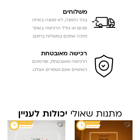
משלוחים
בכל הזמנה, לא משנה באיזה
סכום או גודל הרכישה באתר
מזכה אתכם במשלוח בחינם.
רכישה מאובטחת
הרכישה מאובטחת, ופרטיכם
האישיים אינם נשמרים אצלנו.
מתנות שאולי
יכולות לעניין
המחיר
המחיר
המחיר
המחיר
המקורי
הנוכחי
המקורי
הנוכחי
היה:
הוא:
היה:
הוא:
₪ 379.
₪ 289.
₪ 279.
₪ 229.