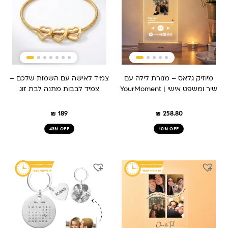
מיוזיק גלאס – מנורת לילה עם
צמיד לאישה עם השמות שלכם –
שיר ומשפט אישי | YourMoment
צמיד לבבות מתנה לבת זוג
₪
189
₪
258.80
43% OFF
10% OFF
המחיר
המחיר
המחיר
המחיר
המקורי
הנוכחי
המקורי
הנוכחי
היה:
הוא:
היה:
הוא:
₪ 149.
₪ 209.
₪ 259.
₪ 209.