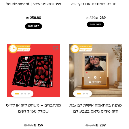
– מנורה רומנטית עם הקדשה
שיר ומשפט אישי | YourMoment
₪
258.80
₪
379
₪
289
24% OFF
10% OFF
המחיר
המחיר
המחיר
המחיר
המקורי
הנוכחי
המקורי
הנוכחי
היה:
הוא:
היה:
הוא:
₪ 199.
₪ 159.
₪ 379.
₪ 289.
מתנה בהתאמה אישית לבן/בת
מתחברים – משחק לזוג או לדייט
הזוג מיוזיק גלאס בצבע לבן
שכולל 160 קלפים
₪
199
₪
159
₪
379
₪
289