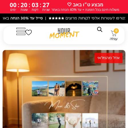
ילוג
00
:
20
:
03
:
25
מבצע ט״ו באב 🤍
משלוח חינם בכל הזמנה + עד 40% הנחה באתר
שניות
דקות
שעות
ימים
תוכן
ות אלפי לקוחות מרוצים
★★★★★
|
סייל עד 30% הנחה
באתר! |
עקב המצב
0
עגלה