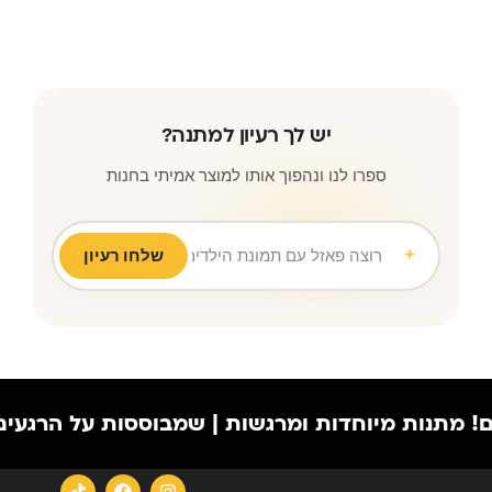
יש לך רעיון למתנה?
ספרו לנו ונהפוך אותו למוצר אמיתי בחנות
שלחו רעיון
רוצה פאזל עם תמונת הילדים לסבא וסבתא ליום נישואין
|
 מיוחדות ומרגשות | שמבוססות על הרגעים הכי יפי