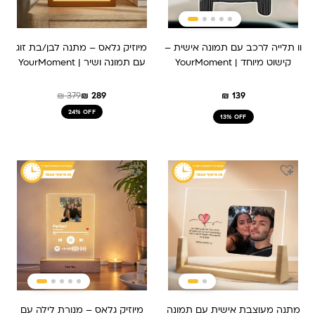
וו תלייה לרכב עם תמונה אישית –
מיוזיק גלאס – מתנה לבן/בת זוג
קישוט מיוחד | YourMoment
עם תמונה ושיר | YourMoment
₪
379
₪
289
₪
139
24% OFF
13% OFF
המחיר
המחיר
המקורי
הנוכחי
היה:
הוא:
₪ 379.
₪ 289.
מתנה מעוצבת אישית עם תמונה
מיוזיק גלאס – מנורת לילה עם