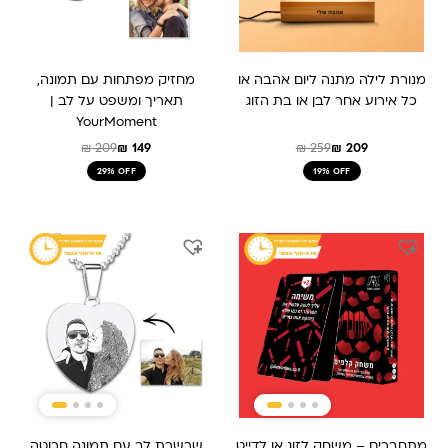
מנורת לילה מתנה ליום אהבה או
מחזיק מפתחות עם תמונה,
כל אירוע אחר לבן או בת הזוג
תאריך ומשפט על לב |
YourMoment
₪
209
₪
149
₪
259
₪
209
29% OFF
19% OFF
המחיר
המחיר
המחיר
המחיר
המקורי
הנוכחי
המקורי
הנוכחי
היה:
הוא:
היה:
הוא:
₪ 189.
₪ 289.
₪ 199.
₪ 159.
מתחברים – משחק לזוג או לדייט
שרשרת לב עם תמונה חרוטה