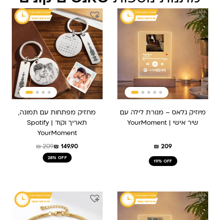
המחיר
המחיר
המקורי
הנוכחי
היה:
הוא:
₪ 209.
₪ 149.90.
מיוזיק גלאס – מנורת לילה עם
מחזיק מפתחות עם תמונה,
שיר אישי | YourMoment
תאריך וקוד Spotify |
YourMoment
₪
209
₪
149.90
₪
209
28% OFF
19% OFF