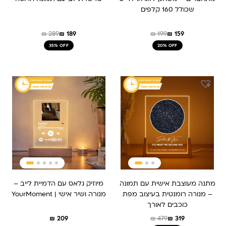
שכולל 160 קלפים
₪
289
₪
189
₪
199
₪
159
35% OFF
20% OFF
המחיר
המחיר
המקורי
הנוכחי
היה:
הוא:
₪ 479.
₪ 319.
מתנה מעוצבת אישית עם תמונה
מיוזיק גלאס עם הדמיית לייב –
– מנורה רומנטית בעיצוב מפת
מנורה ושיר אישי | YourMoment
כוכבים לאורך
₪
209
₪
479
₪
319