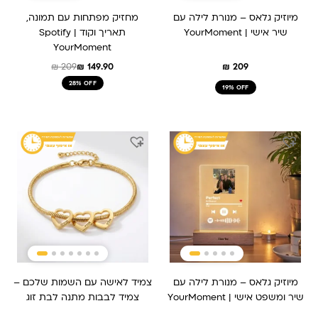
מיוזיק גלאס – מנורת לילה עם
מחזיק מפתחות עם תמונה,
שיר אישי | YourMoment
תאריך וקוד Spotify |
YourMoment
₪
209
₪
149.90
₪
209
28% OFF
19% OFF
מיוזיק גלאס – מנורת לילה עם
צמיד לאישה עם השמות שלכם –
שיר ומשפט אישי | YourMoment
צמיד לבבות מתנה לבת זוג