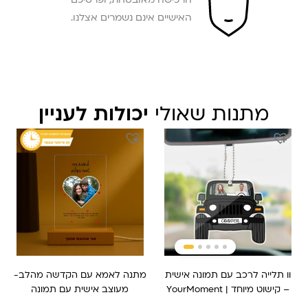
האישיים אינם נשמרים אצלנו.
מתנות שאולי
יכולות לעניין
המחיר
המחיר
המקורי
הנוכחי
היה:
הוא:
₪ 179.
₪ 229.
וו תלייה לרכב עם תמונה אישית
מתנה לאמא עם הקדשה מהלב-
– קישוט מיוחד | YourMoment
מעוצב אישית עם תמונה