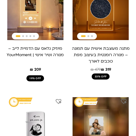
₪ 319.
₪ 479.
מתנה מעוצבת אישית עם תמונה
מיוזיק גלאס עם הדמיית לייב –
– מנורה רומנטית בעיצוב מפת
מנורה ושיר אישי | YourMoment
כוכבים לאורך
₪
209
₪
479
₪
319
33% OFF
19% OFF
המחיר
המחיר
המחיר
המחיר
המקורי
הנוכחי
המקורי
הנוכחי
היה:
הוא:
היה:
הוא:
₪ 179.
₪ 229.
₪ 259.
₪ 209.