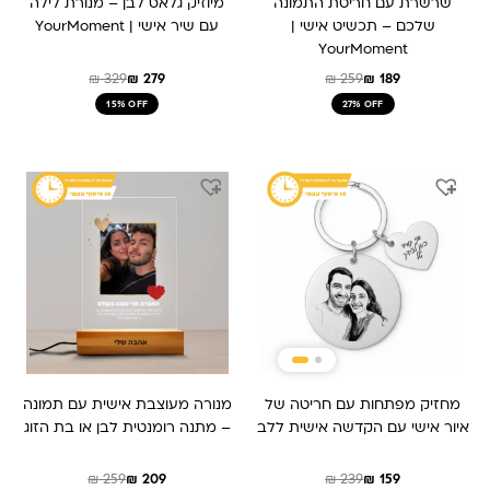
שרשרת עם חריטת התמונה
מיוזיק גלאס לבן – מנורת לילה
שלכם – תכשיט אישי |
עם שיר אישי | YourMoment
YourMoment
₪
329
₪
279
₪
259
₪
189
15% OFF
27% OFF
המחיר
המחיר
המחיר
המחיר
המקורי
הנוכחי
המקורי
הנוכחי
היה:
הוא:
היה:
הוא:
₪ 259.
₪ 209.
₪ 159.
₪ 239.
מחזיק מפתחות עם חריטה של
מנורה מעוצבת אישית עם תמונה
איור אישי עם הקדשה אישית ללב
– מתנה רומנטית לבן או בת הזוג
₪
259
₪
209
₪
239
₪
159