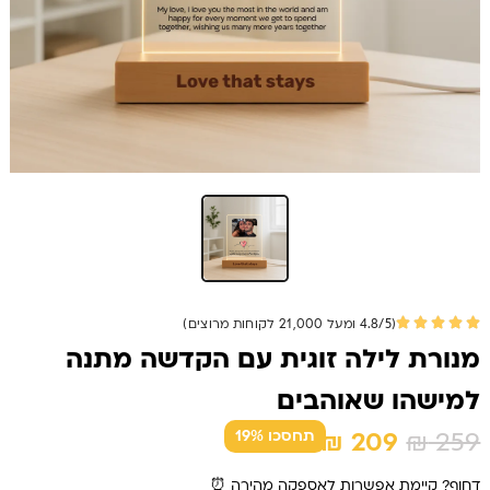
(4.8/5 ומעל 21,000 לקוחות מרוצים)
מנורת לילה זוגית עם הקדשה מתנה
למישהו שאוהבים
המחיר
המחיר
₪
209
₪
259
תחסכו 19%
המקורי
הנוכחי
דחוף? קיימת אפשרות לאספקה מהירה ⏰