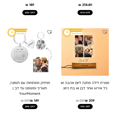
₪
189
₪
258.80
43% OFF
10% OFF
המחיר
המחיר
המחיר
המחיר
המקורי
הנוכחי
המקורי
הנוכחי
היה:
הוא:
היה:
הוא:
₪ 149.
₪ 209.
₪ 259.
₪ 209.
מנורת לילה מתנה ליום אהבה או
מחזיק מפתחות עם תמונה,
כל אירוע אחר לבן או בת הזוג
תאריך ומשפט על לב |
YourMoment
₪
209
₪
149
₪
259
₪
209
29% OFF
19% OFF