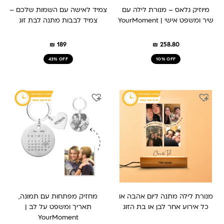
מיוזיק גלאס – מנורת לילה עם
צמיד לאישה עם השמות שלכם –
שיר ומשפט אישי | YourMoment
צמיד לבבות מתנה לבת זוג
₪
189
₪
258.80
43% OFF
10% OFF
המחיר
המחיר
המחיר
המחיר
המקורי
הנוכחי
המקורי
הנוכחי
היה:
הוא:
היה:
הוא:
₪ 149.
₪ 209.
₪ 259.
₪ 209.
מנורת לילה מתנה ליום אהבה או
מחזיק מפתחות עם תמונה,
כל אירוע אחר לבן או בת הזוג
תאריך ומשפט על לב |
YourMoment