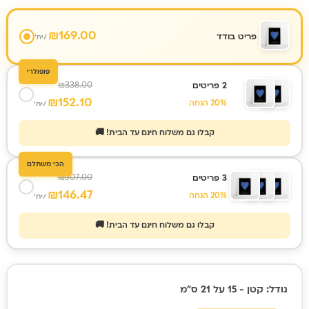
₪
169.00
פריט בודד
/יח'
פופולרי
₪
338.00
2 פריטים
₪
152.10
20% הנחה
/יח'
קבלו גם משלוח חינם עד הבית! 🚚
הכי משתלם
₪
507.00
3 פריטים
₪
146.47
20% הנחה
/יח'
קבלו גם משלוח חינם עד הבית! 🚚
כמות
גודל
: קטן - 15 על 21 ס״מ
של
מפת