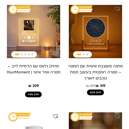
המחיר
המחיר
המקורי
הנוכחי
היה:
הוא:
₪ 479.
₪ 319.
מתנה מעוצבת אישית עם תמונה
מיוזיק גלאס עם הדמיית לייב –
– מנורה רומנטית בעיצוב מפת
מנורה ושיר אישי | YourMoment
כוכבים לאורך
₪
209
₪
479
₪
319
33% OFF
19% OFF
המחיר
המחיר
המחיר
המחיר
המקורי
הנוכחי
המקורי
הנוכחי
היה:
הוא:
היה:
הוא:
₪ 179.
₪ 229.
₪ 259.
₪ 209.