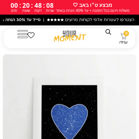
ילוג
00
:
20
:
48
:
06
מבצע ט״ו באב 🤍
משלוח חינם בכל הזמנה + עד 40% הנחה באתר
שניות
דקות
שעות
ימים
תוכן
עשרות אלפי לקוחות מרוצים
★★★★★
|
סייל עד 30% הנחה
באתר! |
עקב 
0
עגלה