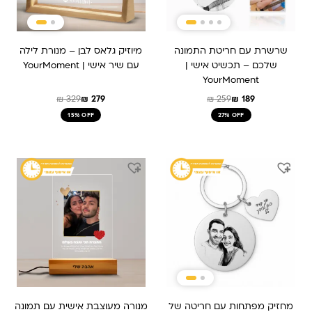
שרשרת עם חריטת התמונה
מיוזיק גלאס לבן – מנורת לילה
שלכם – תכשיט אישי |
עם שיר אישי | YourMoment
YourMoment
₪
329
₪
279
₪
259
₪
189
15% OFF
27% OFF
המחיר
המחיר
המחיר
המחיר
המקורי
הנוכחי
המקורי
הנוכחי
היה:
הוא:
היה:
הוא:
₪ 259.
₪ 209.
₪ 159.
₪ 239.
מחזיק מפתחות עם חריטה של
מנורה מעוצבת אישית עם תמונה