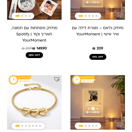
מיוזיק גלאס – מנורת לילה עם
מחזיק מפתחות עם תמונה,
שיר אישי | YourMoment
תאריך וקוד Spotify |
YourMoment
₪
209
₪
149.90
₪
209
28% OFF
19% OFF