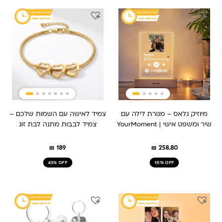
מיוזיק גלאס – מנורת לילה עם
צמיד לאישה עם השמות שלכם –
שיר ומשפט אישי | YourMoment
צמיד לבבות מתנה לבת זוג
₪
189
₪
258.80
43% OFF
10% OFF
המחיר
המחיר
המחיר
המחיר
המקורי
הנוכחי
המקורי
הנוכחי
היה:
הוא:
היה:
הוא:
₪ 149.
₪ 209.
₪ 259.
₪ 209.