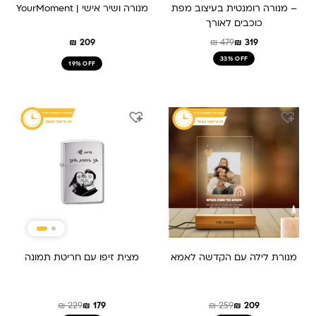
– מנורה רומנטית בעיצוב מפת
מנורה ושיר אישי | YourMoment
כוכבים לאורך
₪
209
₪
479
₪
319
33% OFF
19% OFF
המחיר
המחיר
המחיר
המחיר
המקורי
הנוכחי
המקורי
הנוכחי
היה:
הוא:
היה:
הוא:
₪ 179.
₪ 229.
₪ 259.
₪ 209.
מנורת לילה עם הקדשה לאמא
מצית זיפו עם חריטת תמונה
₪
229
₪
179
₪
259
₪
209