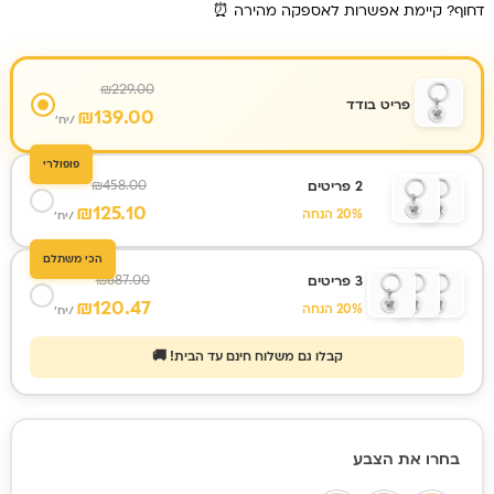
דחוף? קיימת אפשרות לאספקה מהירה ⏰
₪
229.00
פריט בודד
₪
139.00
/יח'
פופולרי
₪
458.00
2 פריטים
₪
125.10
20% הנחה
/יח'
הכי משתלם
₪
687.00
3 פריטים
₪
120.47
20% הנחה
/יח'
קבלו גם משלוח חינם עד הבית! 🚚
כמות
בחרו את הצבע
של
מחזיק