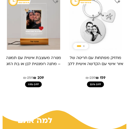
המקורי
הנוכחי
המקורי
הנוכחי
היה:
הוא:
היה:
הוא:
₪ 259.
₪ 209.
₪ 159.
₪ 239.
מחזיק מפתחות עם חריטה של
מנורה מעוצבת אישית עם תמונה
איור אישי עם הקדשה אישית ללב
– מתנה רומנטית לבן או בת הזוג
₪
259
₪
209
₪
239
₪
159
19% OFF
33% OFF
למה אתם