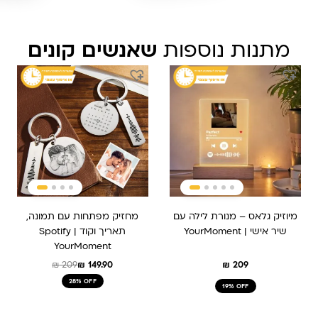
מתנות נוספות
שאנשים קונים
המחיר
המחיר
המקורי
הנוכחי
היה:
הוא:
₪ 209.
₪ 149.90.
מיוזיק גלאס – מנורת לילה עם
מחזיק מפתחות עם תמונה,
שיר אישי | YourMoment
תאריך וקוד Spotify |
YourMoment
₪
209
₪
149.90
₪
209
28% OFF
19% OFF