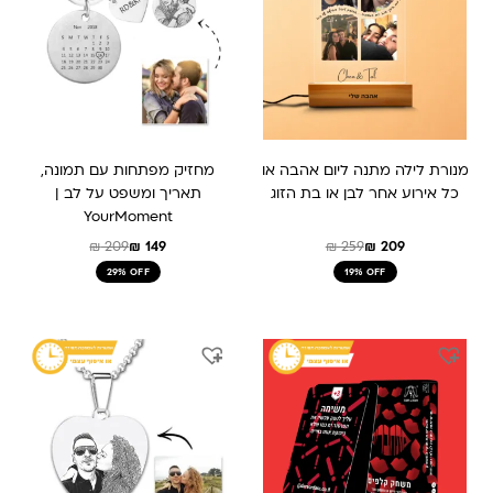
מנורת לילה מתנה ליום אהבה או
מחזיק מפתחות עם תמונה,
כל אירוע אחר לבן או בת הזוג
תאריך ומשפט על לב |
YourMoment
₪
209
₪
149
₪
259
₪
209
29% OFF
19% OFF
המחיר
המחיר
המחיר
המחיר
המקורי
הנוכחי
המקורי
הנוכחי
היה:
הוא:
היה:
הוא:
₪ 189.
₪ 289.
₪ 199.
₪ 159.