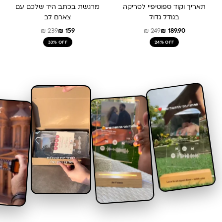
תאריך וקוד ספוטיפיי לסריקה
מרגשת בכתב היד שלכם עם
בגודל גדול
צארם לב
₪
239
₪
159
₪
249
₪
189.90
33% OFF
24% OFF