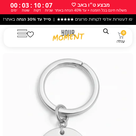
ילוג
00
:
03
:
10
:
05
מבצע ט״ו באב 🤍
משלוח חינם בכל הזמנה + עד 40% הנחה באתר
שניות
דקות
שעות
ימים
תוכן
ת אלפי לקוחות מרוצים
★★★★★
|
סייל עד 30% הנחה
באתר! |
עקב המצב
0
עגלה