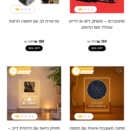
מתחברים – משחק לזוג או לדייט
שרשרת לב עם תמונה חרוטה
שכולל 160 קלפים
₪
289
₪
189
₪
199
₪
159
35% OFF
20% OFF
המחיר
המחיר
המקורי
הנוכחי
היה:
הוא:
₪ 479.
₪ 319.
מתנה מעוצבת אישית עם תמונה
מיוזיק גלאס עם הדמיית לייב –