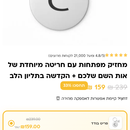
(4.8/5 ומעל 21,000 לקוחות מרוצים)
מחזיק מפתחות עם חריטה מיוחדת של
אות השם שלכם + הקדשה בתליון הלב
המחיר
המחיר
₪
159
₪
239
תחסכו 33%
המקורי
הנוכחי
דחוף? קיימת אפשרות לאספקה מהירה ⏰
היה:
הוא:
₪ 159.
₪ 239.
₪
239.00
פריט בודד
₪
159.00
/יח'