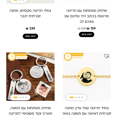
מחזיק מפתחות עם חריטה
צמיד חריטה מקסימו, מתנה
מרגשת בכתב היד שלכם עם
יוקרתית לגבר
צארם לב
₪
239
₪
239
₪
159
33% OFF
29% OFF
המחיר
המחיר
המקורי
הנוכחי
היה:
הוא:
₪ 249.
₪ 189.90.
צמיד חריטה עגול עדין, מתנה
מחזיק מפתחות עם תמונה,
יוקרתית לאישה עם תמונה באיור
תאריך וקוד ספוטיפיי לסריקה