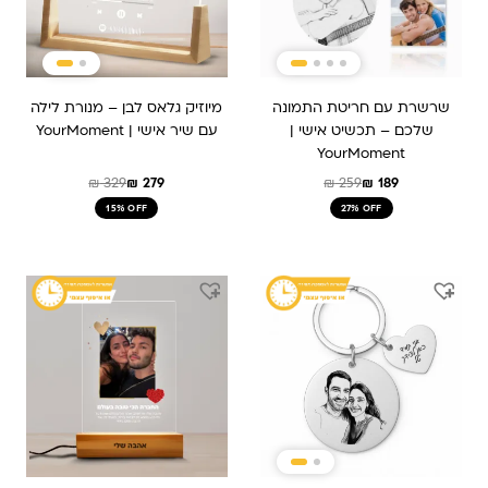
שרשרת עם חריטת התמונה
מיוזיק גלאס לבן – מנורת לילה
שלכם – תכשיט אישי |
עם שיר אישי | YourMoment
YourMoment
₪
329
₪
279
₪
259
₪
189
15% OFF
27% OFF
המחיר
המחיר
המחיר
המחיר
המקורי
הנוכחי
המקורי
הנוכחי
היה:
הוא:
היה:
הוא:
₪ 259.
₪ 209.
₪ 159.
₪ 239.