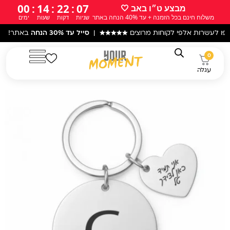
ילוג
00
:
14
:
22
:
05
מבצע ט״ו באב 🤍
משלוח חינם בכל הזמנה + עד 40% הנחה באתר
שניות
דקות
שעות
ימים
תוכן
אלפי לקוחות מרוצים
★★★★★
|
סייל עד 30% הנחה
באתר! |
עקב המצב ה
0
עגלה