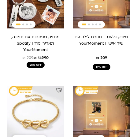
מיוזיק גלאס – מנורת לילה עם
מחזיק מפתחות עם תמונה,
שיר אישי | YourMoment
תאריך וקוד Spotify |
YourMoment
₪
209
₪
149.90
₪
209
28% OFF
19% OFF