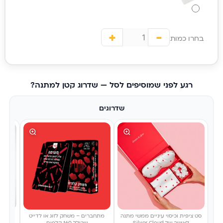
+
-
בחרו כמות
רגע לפני שמוסיפים לסל — שדרוג קטן למתנה?
שדרוגים
סט ציפית וכיסוי עיניים ממשי מתנה
מתחברים – משחק לזוג או לדייט
בלוק זכו