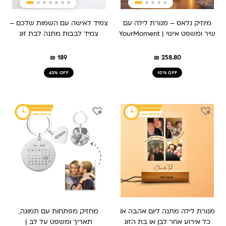
מיוזיק גלאס – מנורת לילה עם
צמיד לאישה עם השמות שלכם –
שיר ומשפט אישי | YourMoment
צמיד לבבות מתנה לבת זוג
₪
189
₪
258.80
43% OFF
10% OFF
המחיר
המחיר
המחיר
המחיר
המקורי
הנוכחי
המקורי
הנוכחי
היה:
הוא:
היה:
הוא:
₪ 149.
₪ 209.
₪ 259.
₪ 209.
מנורת לילה מתנה ליום אהבה או
מחזיק מפתחות עם תמונה,
כל אירוע אחר לבן או בת הזוג
תאריך ומשפט על לב |