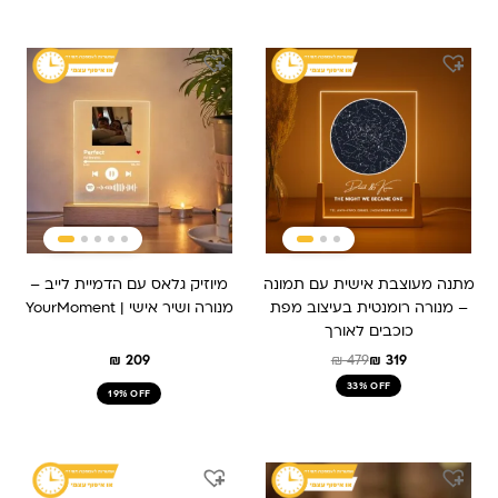
המחיר
המחיר
המקורי
הנוכחי
היה:
הוא:
₪ 479.
₪ 319.
מתנה מעוצבת אישית עם תמונה
מיוזיק גלאס עם הדמיית לייב –
– מנורה רומנטית בעיצוב מפת
מנורה ושיר אישי | YourMoment
כוכבים לאורך
₪
209
₪
479
₪
319
33% OFF
19% OFF
המחיר
המחיר
המחיר
המחיר
המקורי
הנוכחי
המקורי
הנוכחי