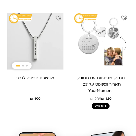
המחיר
המחיר
המקורי
הנוכחי
היה:
הוא:
₪ 149.
₪ 209.
מחזיק מפתחות עם תמונה,
שרשרת חריטה לגבר
תאריך ומשפט על לב |
YourMoment
₪
199
₪
209
₪
149
29% OFF