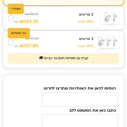
פופולרי
₪
478.00
2 פריטים
₪
143.10
20% הנחה
/יח'
הכי משתלם
₪
717.00
3 פריטים
₪
137.80
20% הנחה
/יח'
קבלו גם משלוח חינם עד הבית! 🚚
כמות
של
הוסיפו לכאן את האות/יות שתרצו לחרוט
מחזיק
מפתחות
עם
כתבו כאן את המשפט ללב
חריטה
מיוחדת