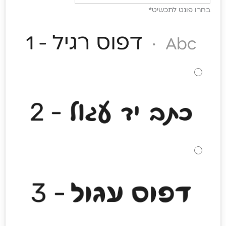
של אות
בחרו פונט לתכשיט
*
השם
שלכם +
הקדשה
בתליון
הלב