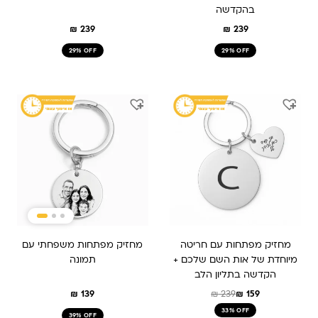
בהקדשה
₪
239
₪
239
29% OFF
29% OFF
המחיר
המחיר
המקורי
הנוכחי
היה:
הוא:
₪ 159.
₪ 239.
מחזיק מפתחות עם חריטה
מחזיק מפתחות משפחתי עם
מיוחדת של אות השם שלכם +
תמונה
הקדשה בתליון הלב
₪
139
₪
239
₪
159
33% OFF
39% OFF