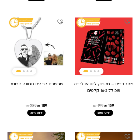
המחיר
המחיר
המחיר
המחיר
המקורי
הנוכחי
המקורי
הנוכחי
היה:
הוא:
היה:
הוא:
₪ 189.
₪ 289.
₪ 199.
₪ 159.
מתחברים – משחק לזוג או לדייט
שרשרת לב עם תמונה חרוטה
שכולל 160 קלפים
₪
289
₪
189
₪
199
₪
159
35% OFF
20% OFF
המחיר
המחיר
המקורי
הנוכחי