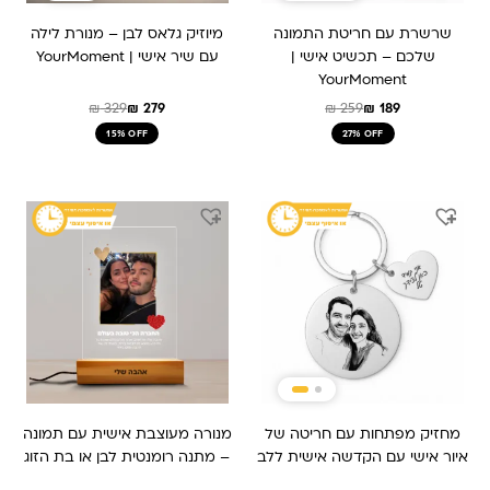
שרשרת עם חריטת התמונה
מיוזיק גלאס לבן – מנורת לילה
שלכם – תכשיט אישי |
עם שיר אישי | YourMoment
YourMoment
₪
329
₪
279
₪
259
₪
189
15% OFF
27% OFF
המחיר
המחיר
המחיר
המחיר
המקורי
הנוכחי
המקורי
הנוכחי
היה:
הוא:
היה:
הוא:
₪ 259.
₪ 209.
₪ 159.
₪ 239.
מחזיק מפתחות עם חריטה של
מנורה מעוצבת אישית עם תמונה
איור אישי עם הקדשה אישית ללב
– מתנה רומנטית לבן או בת הזוג