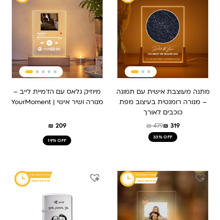
היה:
הוא:
₪ 479.
₪ 319.
מתנה מעוצבת אישית עם תמונה
מיוזיק גלאס עם הדמיית לייב –
– מנורה רומנטית בעיצוב מפת
מנורה ושיר אישי | YourMoment
כוכבים לאורך
₪
209
₪
479
₪
319
33% OFF
19% OFF
המחיר
המחיר
המחיר
המחיר
המקורי
הנוכחי
המקורי
הנוכחי
היה:
הוא:
היה:
הוא:
₪ 179.
₪ 229.
₪ 259.
₪ 209.