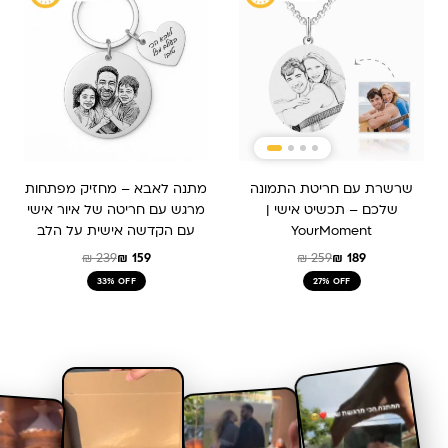
היה:
הוא:
היה:
הוא:
₪ 159.
₪ 239.
₪ 189.
₪ 259.
שרשרת עם חריטת התמונה
מתנה לאבא – מחזיק מפתחות
שלכם – תכשיט אישי |
מרגש עם חריטה של איור אישי
YourMoment
עם הקדשה אישית על הלב
₪
239
₪
159
₪
259
₪
189
33% OFF
27% OFF