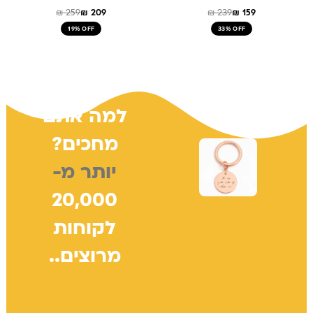
₪
259
₪
209
₪
239
₪
159
19% OFF
33% OFF
למה אתם
מחכים?
יותר מ-
20,000
לקוחות
מרוצים..