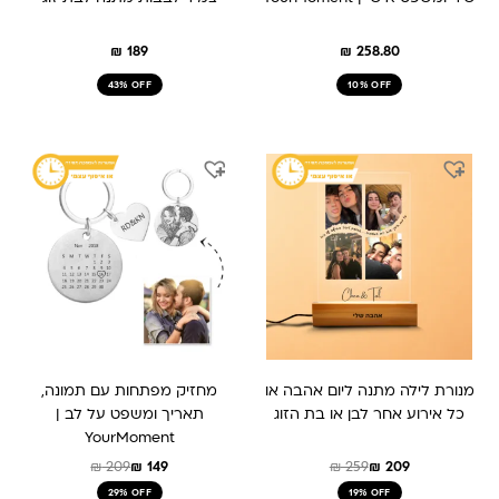
₪
189
₪
258.80
43% OFF
10% OFF
המחיר
המחיר
המחיר
המחיר
המקורי
הנוכחי
המקורי
הנוכחי
היה:
הוא:
היה:
הוא:
₪ 149.
₪ 209.
₪ 259.
₪ 209.
מנורת לילה מתנה ליום אהבה או
מחזיק מפתחות עם תמונה,
כל אירוע אחר לבן או בת הזוג
תאריך ומשפט על לב |
YourMoment
₪
209
₪
149
₪
259
₪
209
29% OFF
19% OFF