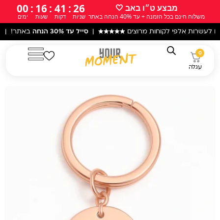
ילוג
00
:
16
:
41
:
25
מבצע ט״ו באב 🤍
משלוח חינם בכל הזמנה + עד 40% הנחה באתר
שניות
דקות
שעות
ימים
תוכן
לפי לקוחות מרוצים
★★★★★
|
סייל עד 30% הנחה
באתר! |
עקב המצב הב
0
עגלה