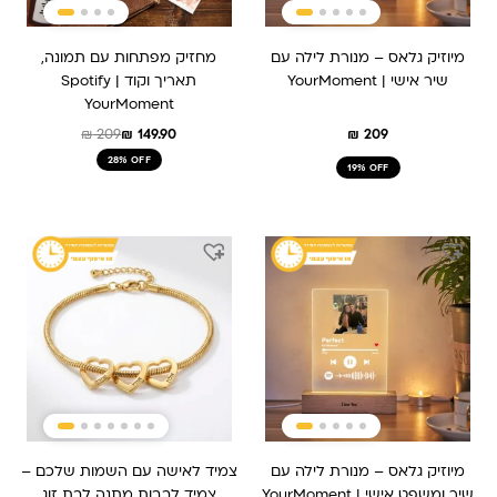
מיוזיק גלאס – מנורת לילה עם
מחזיק מפתחות עם תמונה,
שיר אישי | YourMoment
תאריך וקוד Spotify |
YourMoment
₪
209
₪
149.90
₪
209
28% OFF
19% OFF
מיוזיק גלאס – מנורת לילה עם
צמיד לאישה עם השמות שלכם –
שיר ומשפט אישי | YourMoment
צמיד לבבות מתנה לבת זוג