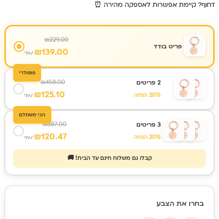
דחוף? קיימת אפשרות לאספקה מהירה ⏰
₪
229.00
פריט בודד
₪
139.00
/יח'
פופולרי
₪
458.00
2 פריטים
₪
125.10
20% הנחה
/יח'
הכי משתלם
₪
687.00
3 פריטים
₪
120.47
20% הנחה
/יח'
קבלו גם משלוח חינם עד הבית! 🚚
כמות של
בחרו את הצבע
מחזיק
מפתחות עם