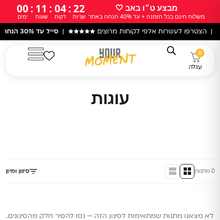
ילוג
00
:
11
:
04
:
22
מבצע ט״ו באב 🤍
משלוח חינם בכל הזמנה + עד 40% הנחה באתר
שניות
דקות
שעות
ימים
תוכן
 | הצטרפו לעשרות אלפי לקוחות מרוצים
★★★★★
|
סייל עד 30% הנחה
בא
0
עגלה
עוגות
0 מתנות
סינון ומיון
לא מצאנו מתנות שמתאימות לסינון הזה — נסו להסיר חלק מהסינונים.