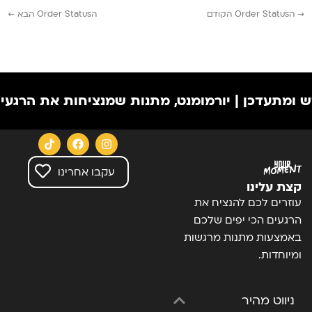
→
הOrder Status הקודם
הOrder Status הבא
←
 ומתעדכן | יורמומנט, מתנות שמנציחות את הרגעים
עקבו אחרינו
קצת עלינו
עוזרים לכם להנציח את
הרגעים הכי יפים שלכם
באמצעות מתנות מרגשות
ומיוחדות.
ניווט מהיר