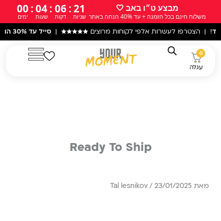
ילוג
00
:
04
:
06
:
21
מבצע ט״ו באב 🤍
משלוח חינם בכל הזמנה + עד 40% הנחה באתר
שניות
דקות
שעות
ימים
תוכן
ד
! | הצטרפו לעשרות אלפי לקוחות מרוצים
★★★★★
|
סייל עד 30% הנחה
0
עגלה
Ready To Ship
מאת
23/01/2025
/
Tal lesnikov