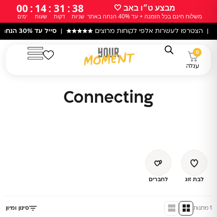
ילוג
00
:
14
:
31
:
38
מבצע ט״ו באב 🤍
משלוח חינם בכל הזמנה + עד 40% הנחה באתר
שניות
דקות
שעות
ימים
תוכן
 | הצטרפו לעשרות אלפי לקוחות מרוצים
★★★★★
|
סייל עד 30% הנחה
בא
0
עגלה
Connecting
המחיר
המחיר
המקורי
הנוכחי
היה:
הוא:
לבת זוג
לחברים
₪ 159.
₪ 199.
1 מתנות
סינון ומיון