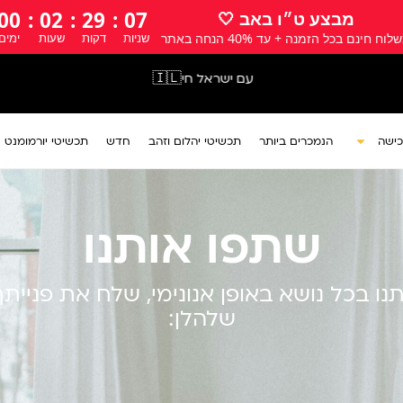
00
:
02
:
29
:
07
מבצע ט״ו באב 🤍
לוח חינם בכל הזמנה + עד 40% הנחה באתר
שניות
דקות
שעות
ימים
עם ישראל חי🇮🇱
כישה
הנמכרים ביותר
תכשיטי יהלום וזהב
חדש
תכשיטי יורמומנט
שתפו אותנו
ו בכל נושא באופן אנונימי, שלח את פניי
שלהלן: